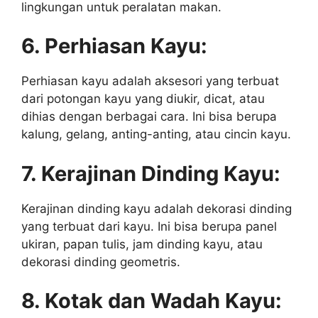
lingkungan untuk peralatan makan.
6. Perhiasan Kayu:
Perhiasan kayu adalah aksesori yang terbuat
dari potongan kayu yang diukir, dicat, atau
dihias dengan berbagai cara. Ini bisa berupa
kalung, gelang, anting-anting, atau cincin kayu.
7. Kerajinan Dinding Kayu:
Kerajinan dinding kayu adalah dekorasi dinding
yang terbuat dari kayu. Ini bisa berupa panel
ukiran, papan tulis, jam dinding kayu, atau
dekorasi dinding geometris.
8. Kotak dan Wadah Kayu: