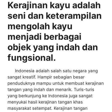
Kerajinan kayu adalah
seni dan keterampilan
mengolah kayu
menjadi berbagai
objek yang indah dan
fungsional.
Indonesia adalah salah satu negara yang
sangat kreatif. Hampir sebagian besar
penduduknya mampu untuk membuat kerajinan
tangan yang indah dan menarik. Turis-turis
yang berkunjung ke Indonesia juga sangat
menyukai hasil kerajinan tangan khas
masyarakat setempat. Kerajinan tangan