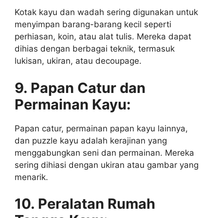
Kotak kayu dan wadah sering digunakan untuk
menyimpan barang-barang kecil seperti
perhiasan, koin, atau alat tulis. Mereka dapat
dihias dengan berbagai teknik, termasuk
lukisan, ukiran, atau decoupage.
9. Papan Catur dan
Permainan Kayu:
Papan catur, permainan papan kayu lainnya,
dan puzzle kayu adalah kerajinan yang
menggabungkan seni dan permainan. Mereka
sering dihiasi dengan ukiran atau gambar yang
menarik.
10. Peralatan Rumah