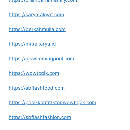
https://karyarakyat.com
https://berkahmulia.com
https://mitrakarya.id
https://jgswimmingpool.com
https://wowtopik.com
https://sbflashfood.com
https://pool-kontraktor.wowtopik.com
https://sbflashfashion.com