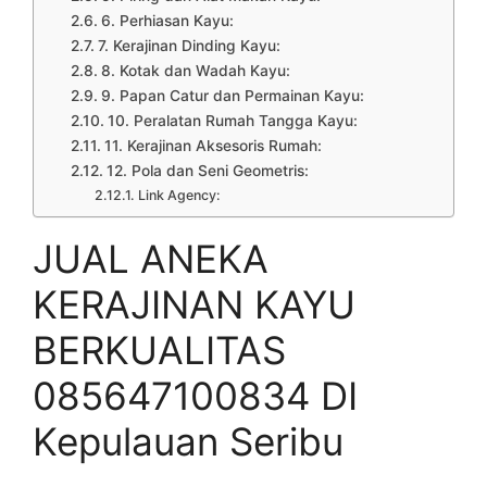
6. Perhiasan Kayu:
7. Kerajinan Dinding Kayu:
8. Kotak dan Wadah Kayu:
9. Papan Catur dan Permainan Kayu:
10. Peralatan Rumah Tangga Kayu:
11. Kerajinan Aksesoris Rumah:
12. Pola dan Seni Geometris:
Link Agency:
JUAL ANEKA
KERAJINAN KAYU
BERKUALITAS
085647100834 DI
Kepulauan Seribu