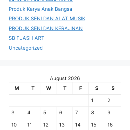
Produk Karya Anak Bangsa
PRODUK SENI DAN ALAT MUSIK
PRODUK SENI DAN KERAJINAN
SB FLASH ART
Uncategorized
August 2026
M
T
W
T
F
S
S
1
2
3
4
5
6
7
8
9
10
11
12
13
14
15
16