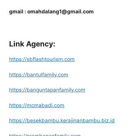
gmail :
omahdalang1@gmail.com
Link Agency:
https://sbflashtourism.com
https://bantulfamily.com
https://banguntapanfamily.com
https://mcmabadi.com
https://besekbambu.kerajinanbambu.biz.id
https://prambananfamily.com