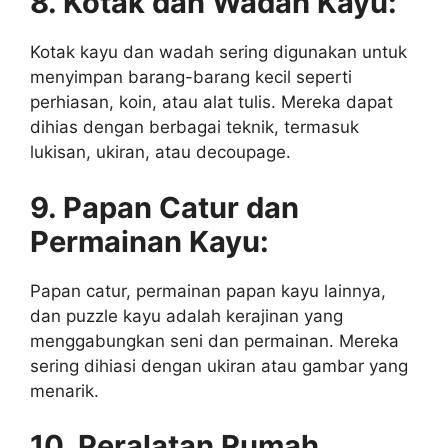
8. Kotak dan Wadah Kayu:
Kotak kayu dan wadah sering digunakan untuk
menyimpan barang-barang kecil seperti
perhiasan, koin, atau alat tulis. Mereka dapat
dihias dengan berbagai teknik, termasuk
lukisan, ukiran, atau decoupage.
9. Papan Catur dan
Permainan Kayu:
Papan catur, permainan papan kayu lainnya,
dan puzzle kayu adalah kerajinan yang
menggabungkan seni dan permainan. Mereka
sering dihiasi dengan ukiran atau gambar yang
menarik.
10. Peralatan Rumah