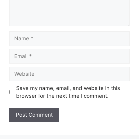
Name
Email
Website
Save my name, email, and website in this
browser for the next time I comment.