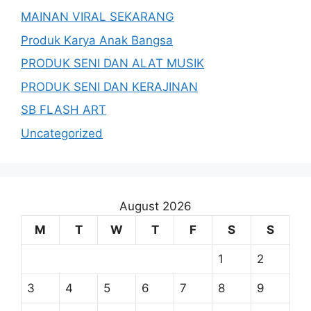
MAINAN VIRAL SEKARANG
Produk Karya Anak Bangsa
PRODUK SENI DAN ALAT MUSIK
PRODUK SENI DAN KERAJINAN
SB FLASH ART
Uncategorized
August 2026
M
T
W
T
F
S
S
1
2
3
4
5
6
7
8
9