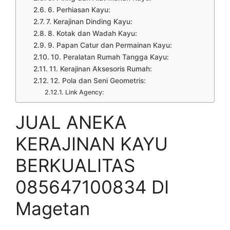
6. Perhiasan Kayu:
7. Kerajinan Dinding Kayu:
8. Kotak dan Wadah Kayu:
9. Papan Catur dan Permainan Kayu:
10. Peralatan Rumah Tangga Kayu:
11. Kerajinan Aksesoris Rumah:
12. Pola dan Seni Geometris:
Link Agency:
JUAL ANEKA
KERAJINAN KAYU
BERKUALITAS
085647100834 DI
Magetan