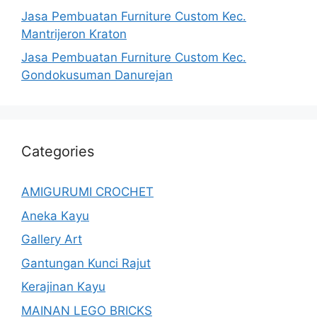
Jasa Pembuatan Furniture Custom Kec.
Mantrijeron Kraton
Jasa Pembuatan Furniture Custom Kec.
Gondokusuman Danurejan
Categories
AMIGURUMI CROCHET
Aneka Kayu
Gallery Art
Gantungan Kunci Rajut
Kerajinan Kayu
MAINAN LEGO BRICKS