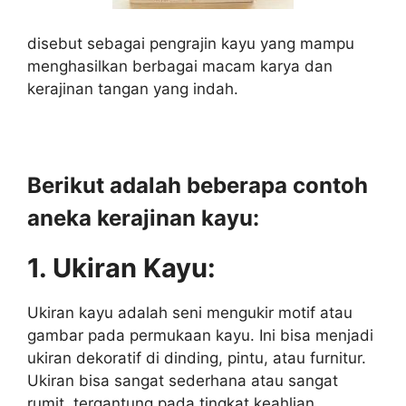
disebut sebagai pengrajin kayu yang mampu
menghasilkan berbagai macam karya dan
kerajinan tangan yang indah.
Berikut adalah beberapa contoh
aneka kerajinan kayu:
1. Ukiran Kayu:
Ukiran kayu adalah seni mengukir motif atau
gambar pada permukaan kayu. Ini bisa menjadi
ukiran dekoratif di dinding, pintu, atau furnitur.
Ukiran bisa sangat sederhana atau sangat
rumit, tergantung pada tingkat keahlian