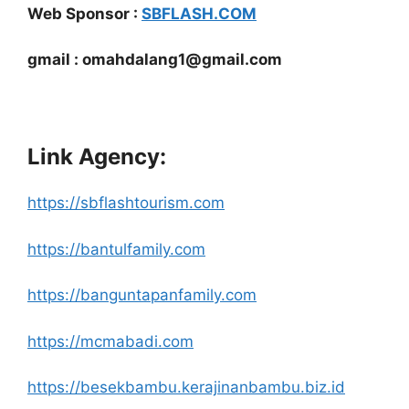
Web Sponsor :
SBFLASH.COM
gmail :
omahdalang1@gmail.com
Link Agency:
https://sbflashtourism.com
https://bantulfamily.com
https://banguntapanfamily.com
https://mcmabadi.com
https://besekbambu.kerajinanbambu.biz.id