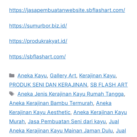
https://jasapembuatanwebsite.sbflashart.com/
https://sumurbor.biz.id/
https://produkrakyat.id/
https://sbflashart.com/
Categories
Aneka Kayu
,
Gallery Art
,
Kerajinan Kayu
,
PRODUK SENI DAN KERAJINAN
,
SB FLASH ART
Tags
Aneka Jenis Kerajinan Kayu Rumah Tangga
,
Aneka Kerajinan Bambu Termurah
,
Aneka
Kerajinan Kayu Aesthetic
,
Aneka Kerajinan Kayu
Murah
,
Jasa Pembuatan Seni dari kayu
,
Jual
Aneka Kerajinan Kayu Mainan Jaman Dulu
,
Jual