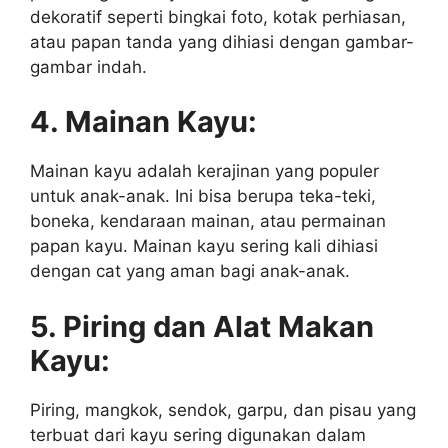
dekoratif seperti bingkai foto, kotak perhiasan,
atau papan tanda yang dihiasi dengan gambar-
gambar indah.
4. Mainan Kayu:
Mainan kayu adalah kerajinan yang populer
untuk anak-anak. Ini bisa berupa teka-teki,
boneka, kendaraan mainan, atau permainan
papan kayu. Mainan kayu sering kali dihiasi
dengan cat yang aman bagi anak-anak.
5. Piring dan Alat Makan
Kayu:
Piring, mangkok, sendok, garpu, dan pisau yang
terbuat dari kayu sering digunakan dalam