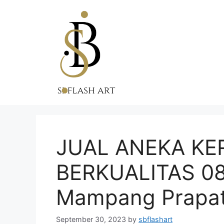
Skip
to
content
JUAL ANEKA KE
BERKUALITAS 0
Mampang Prapa
September 30, 2023
by
sbflashart