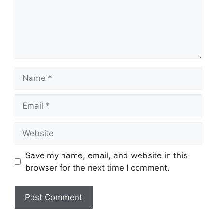
Name
Email
Website
Save my name, email, and website in this
browser for the next time I comment.