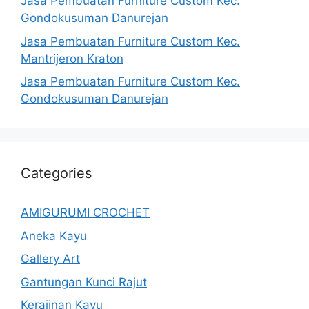
Jasa Pembuatan Furniture Custom Kec.
Gondokusuman Danurejan
Jasa Pembuatan Furniture Custom Kec.
Mantrijeron Kraton
Jasa Pembuatan Furniture Custom Kec.
Gondokusuman Danurejan
Categories
AMIGURUMI CROCHET
Aneka Kayu
Gallery Art
Gantungan Kunci Rajut
Kerajinan Kayu