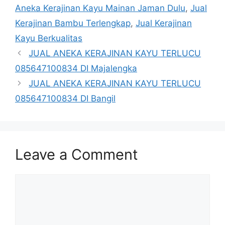
Aneka Kerajinan Kayu Mainan Jaman Dulu
,
Jual
Kerajinan Bambu Terlengkap
,
Jual Kerajinan
Kayu Berkualitas
JUAL ANEKA KERAJINAN KAYU TERLUCU
085647100834 DI Majalengka
JUAL ANEKA KERAJINAN KAYU TERLUCU
085647100834 DI Bangil
Leave a Comment
Comment