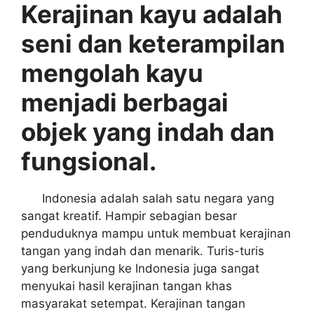
Kerajinan kayu adalah
seni dan keterampilan
mengolah kayu
menjadi berbagai
objek yang indah dan
fungsional.
Indonesia adalah salah satu negara yang
sangat kreatif. Hampir sebagian besar
penduduknya mampu untuk membuat kerajinan
tangan yang indah dan menarik. Turis-turis
yang berkunjung ke Indonesia juga sangat
menyukai hasil kerajinan tangan khas
masyarakat setempat. Kerajinan tangan