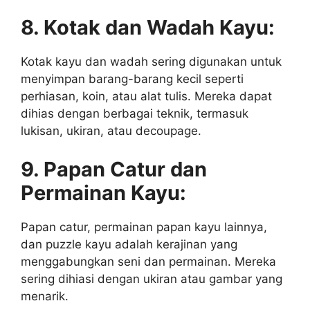
8. Kotak dan Wadah Kayu:
Kotak kayu dan wadah sering digunakan untuk
menyimpan barang-barang kecil seperti
perhiasan, koin, atau alat tulis. Mereka dapat
dihias dengan berbagai teknik, termasuk
lukisan, ukiran, atau decoupage.
9. Papan Catur dan
Permainan Kayu:
Papan catur, permainan papan kayu lainnya,
dan puzzle kayu adalah kerajinan yang
menggabungkan seni dan permainan. Mereka
sering dihiasi dengan ukiran atau gambar yang
menarik.