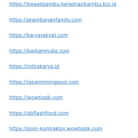
https://besekbambu.kerajinanbambu.biz.id
https://prambananfamily.com
https://karyarakyat.com
https://berkahmulia.com
https://mitrakarya.id
https://jgswimmingpool.com
https://wowtopik.com
https://sbflashfood.com
https://pool-kontraktor.wowtopik.com