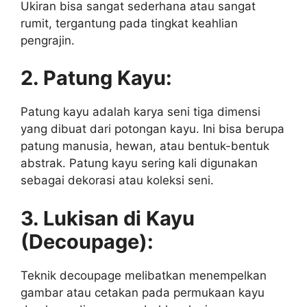
Ukiran bisa sangat sederhana atau sangat
rumit, tergantung pada tingkat keahlian
pengrajin.
2. Patung Kayu:
Patung kayu adalah karya seni tiga dimensi
yang dibuat dari potongan kayu. Ini bisa berupa
patung manusia, hewan, atau bentuk-bentuk
abstrak. Patung kayu sering kali digunakan
sebagai dekorasi atau koleksi seni.
3. Lukisan di Kayu
(Decoupage):
Teknik decoupage melibatkan menempelkan
gambar atau cetakan pada permukaan kayu