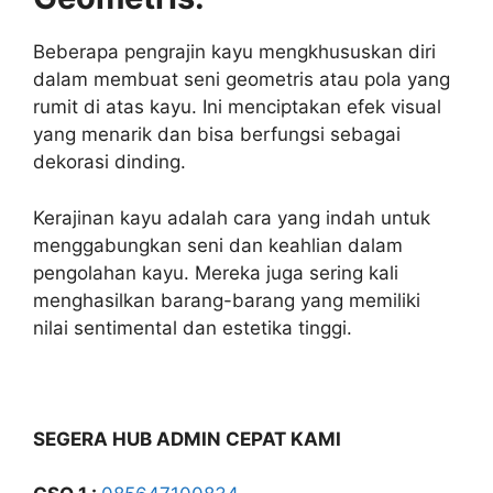
Beberapa pengrajin kayu mengkhususkan diri
dalam membuat seni geometris atau pola yang
rumit di atas kayu. Ini menciptakan efek visual
yang menarik dan bisa berfungsi sebagai
dekorasi dinding.
Kerajinan kayu adalah cara yang indah untuk
menggabungkan seni dan keahlian dalam
pengolahan kayu. Mereka juga sering kali
menghasilkan barang-barang yang memiliki
nilai sentimental dan estetika tinggi.
SEGERA HUB ADMIN CEPAT KAMI