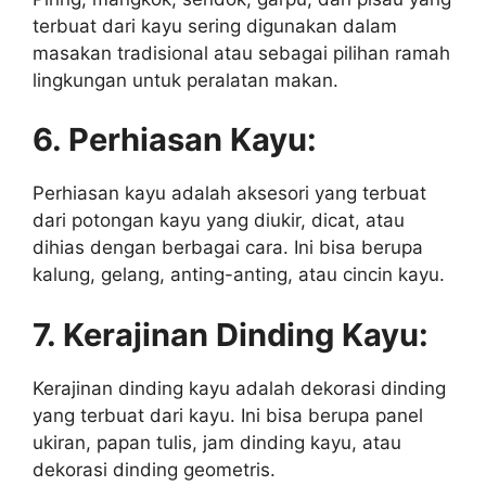
terbuat dari kayu sering digunakan dalam
masakan tradisional atau sebagai pilihan ramah
lingkungan untuk peralatan makan.
6. Perhiasan Kayu:
Perhiasan kayu adalah aksesori yang terbuat
dari potongan kayu yang diukir, dicat, atau
dihias dengan berbagai cara. Ini bisa berupa
kalung, gelang, anting-anting, atau cincin kayu.
7. Kerajinan Dinding Kayu:
Kerajinan dinding kayu adalah dekorasi dinding
yang terbuat dari kayu. Ini bisa berupa panel
ukiran, papan tulis, jam dinding kayu, atau
dekorasi dinding geometris.