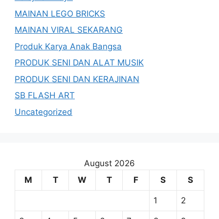
MAINAN LEGO BRICKS
MAINAN VIRAL SEKARANG
Produk Karya Anak Bangsa
PRODUK SENI DAN ALAT MUSIK
PRODUK SENI DAN KERAJINAN
SB FLASH ART
Uncategorized
August 2026
M
T
W
T
F
S
S
1
2