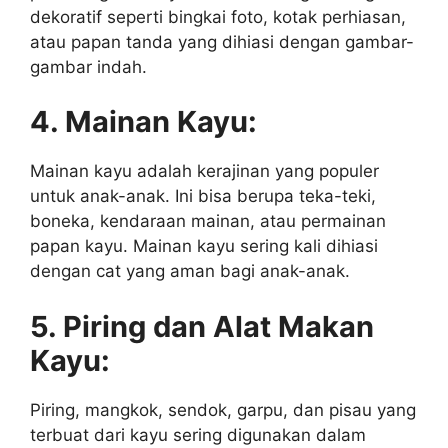
dekoratif seperti bingkai foto, kotak perhiasan,
atau papan tanda yang dihiasi dengan gambar-
gambar indah.
4. Mainan Kayu:
Mainan kayu adalah kerajinan yang populer
untuk anak-anak. Ini bisa berupa teka-teki,
boneka, kendaraan mainan, atau permainan
papan kayu. Mainan kayu sering kali dihiasi
dengan cat yang aman bagi anak-anak.
5. Piring dan Alat Makan
Kayu:
Piring, mangkok, sendok, garpu, dan pisau yang
terbuat dari kayu sering digunakan dalam