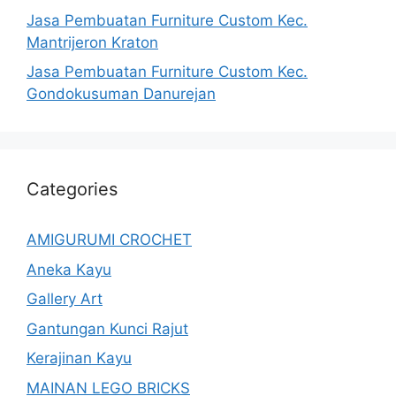
Jasa Pembuatan Furniture Custom Kec.
Mantrijeron Kraton
Jasa Pembuatan Furniture Custom Kec.
Gondokusuman Danurejan
Categories
AMIGURUMI CROCHET
Aneka Kayu
Gallery Art
Gantungan Kunci Rajut
Kerajinan Kayu
MAINAN LEGO BRICKS