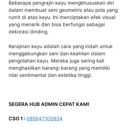
Beberapa pengrajin kayu mengkhususkan diri
dalam membuat seni geometris atau pola yang
rumit di atas kayu. Ini menciptakan efek visual
yang menarik dan bisa berfungsi sebagai
dekorasi dinding.
Kerajinan kayu adalah cara yang indah untuk
menggabungkan seni dan keahlian dalam
pengolahan kayu. Mereka juga sering kali
menghasilkan barang-barang yang memiliki
nilai sentimental dan estetika tinggi.
SEGERA HUB ADMIN CEPAT KAMI
CSO 1 :
085647100834