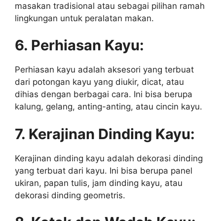
masakan tradisional atau sebagai pilihan ramah
lingkungan untuk peralatan makan.
6. Perhiasan Kayu:
Perhiasan kayu adalah aksesori yang terbuat
dari potongan kayu yang diukir, dicat, atau
dihias dengan berbagai cara. Ini bisa berupa
kalung, gelang, anting-anting, atau cincin kayu.
7. Kerajinan Dinding Kayu:
Kerajinan dinding kayu adalah dekorasi dinding
yang terbuat dari kayu. Ini bisa berupa panel
ukiran, papan tulis, jam dinding kayu, atau
dekorasi dinding geometris.