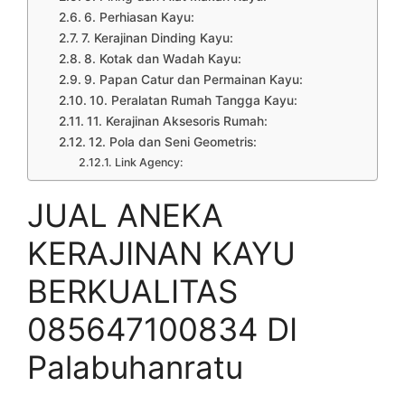
6. Perhiasan Kayu:
7. Kerajinan Dinding Kayu:
8. Kotak dan Wadah Kayu:
9. Papan Catur dan Permainan Kayu:
10. Peralatan Rumah Tangga Kayu:
11. Kerajinan Aksesoris Rumah:
12. Pola dan Seni Geometris:
Link Agency:
JUAL ANEKA
KERAJINAN KAYU
BERKUALITAS
085647100834 DI
Palabuhanratu