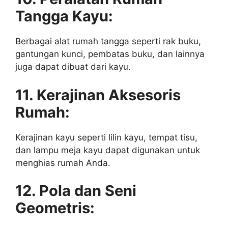
Tangga Kayu:
Berbagai alat rumah tangga seperti rak buku,
gantungan kunci, pembatas buku, dan lainnya
juga dapat dibuat dari kayu.
11. Kerajinan Aksesoris
Rumah:
Kerajinan kayu seperti lilin kayu, tempat tisu,
dan lampu meja kayu dapat digunakan untuk
menghias rumah Anda.
12. Pola dan Seni
Geometris: