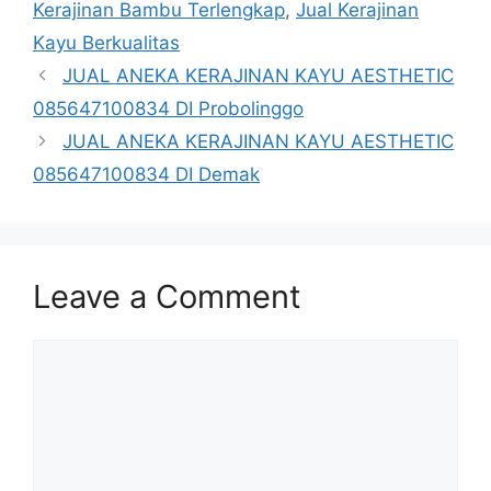
Kerajinan Bambu Terlengkap
,
Jual Kerajinan
Kayu Berkualitas
JUAL ANEKA KERAJINAN KAYU AESTHETIC
085647100834 DI Probolinggo
JUAL ANEKA KERAJINAN KAYU AESTHETIC
085647100834 DI Demak
Leave a Comment
Comment