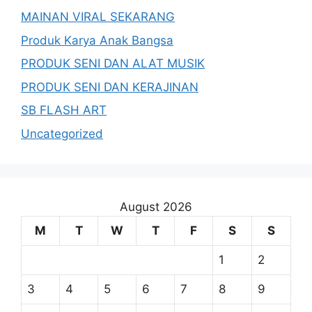
MAINAN VIRAL SEKARANG
Produk Karya Anak Bangsa
PRODUK SENI DAN ALAT MUSIK
PRODUK SENI DAN KERAJINAN
SB FLASH ART
Uncategorized
August 2026
M
T
W
T
F
S
S
1
2
3
4
5
6
7
8
9