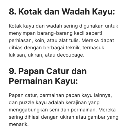
8. Kotak dan Wadah Kayu:
Kotak kayu dan wadah sering digunakan untuk
menyimpan barang-barang kecil seperti
perhiasan, koin, atau alat tulis. Mereka dapat
dihias dengan berbagai teknik, termasuk
lukisan, ukiran, atau decoupage.
9. Papan Catur dan
Permainan Kayu:
Papan catur, permainan papan kayu lainnya,
dan puzzle kayu adalah kerajinan yang
menggabungkan seni dan permainan. Mereka
sering dihiasi dengan ukiran atau gambar yang
menarik.