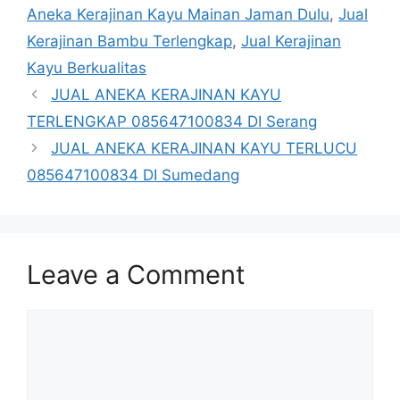
Aneka Kerajinan Kayu Mainan Jaman Dulu
,
Jual
Kerajinan Bambu Terlengkap
,
Jual Kerajinan
Kayu Berkualitas
JUAL ANEKA KERAJINAN KAYU
TERLENGKAP 085647100834 DI Serang
JUAL ANEKA KERAJINAN KAYU TERLUCU
085647100834 DI Sumedang
Leave a Comment
Comment