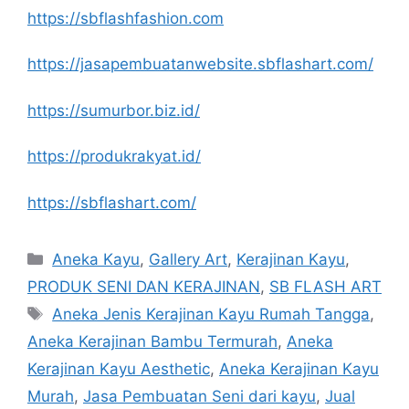
https://sbflashfashion.com
https://jasapembuatanwebsite.sbflashart.com/
https://sumurbor.biz.id/
https://produkrakyat.id/
https://sbflashart.com/
Categories
Aneka Kayu
,
Gallery Art
,
Kerajinan Kayu
,
PRODUK SENI DAN KERAJINAN
,
SB FLASH ART
Tags
Aneka Jenis Kerajinan Kayu Rumah Tangga
,
Aneka Kerajinan Bambu Termurah
,
Aneka
Kerajinan Kayu Aesthetic
,
Aneka Kerajinan Kayu
Murah
,
Jasa Pembuatan Seni dari kayu
,
Jual