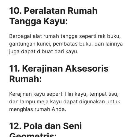
10. Peralatan Rumah
Tangga Kayu:
Berbagai alat rumah tangga seperti rak buku,
gantungan kunci, pembatas buku, dan lainnya
juga dapat dibuat dari kayu.
11. Kerajinan Aksesoris
Rumah:
Kerajinan kayu seperti lilin kayu, tempat tisu,
dan lampu meja kayu dapat digunakan untuk
menghias rumah Anda.
12. Pola dan Seni
Geometris: