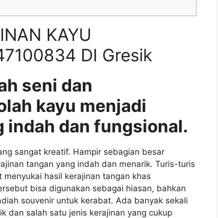
INAN KAYU
100834 DI Gresik
ah seni dan
olah kayu menjadi
 indah dan fungsional.
g sangat kreatif. Hampir sebagian besar
nan tangan yang indah dan menarik. Turis-turis
 menyukai hasil kerajinan tangan khas
ersebut bisa digunakan sebagai hiasan, bahkan
iah souvenir untuk kerabat. Ada banyak sekali
ik dan salah satu jenis kerajinan yang cukup