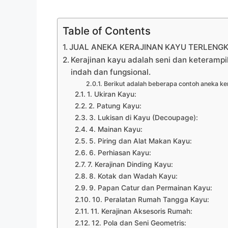
Table of Contents
JUAL ANEKA KERAJINAN KAYU TERLENGKA
Kerajinan kayu adalah seni dan keteramp
indah dan fungsional.
Berikut adalah beberapa contoh aneka ker
1. Ukiran Kayu:
2. Patung Kayu:
3. Lukisan di Kayu (Decoupage):
4. Mainan Kayu:
5. Piring dan Alat Makan Kayu:
6. Perhiasan Kayu:
7. Kerajinan Dinding Kayu:
8. Kotak dan Wadah Kayu:
9. Papan Catur dan Permainan Kayu:
10. Peralatan Rumah Tangga Kayu:
11. Kerajinan Aksesoris Rumah:
12. Pola dan Seni Geometris: