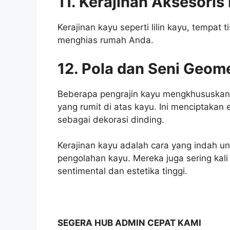
11. Kerajinan Aksesori
Kerajinan kayu seperti lilin kayu, tempat
menghias rumah Anda.
12. Pola dan Seni Geome
Beberapa pengrajin kayu mengkhususkan 
yang rumit di atas kayu. Ini menciptakan 
sebagai dekorasi dinding.
Kerajinan kayu adalah cara yang indah 
pengolahan kayu. Mereka juga sering kali
sentimental dan estetika tinggi.
SEGERA HUB ADMIN CEPAT KAMI