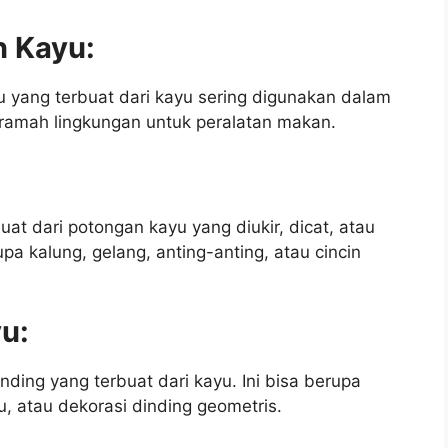
n Kayu:
u yang terbuat dari kayu sering digunakan dalam
 ramah lingkungan untuk peralatan makan.
at dari potongan kayu yang diukir, dicat, atau
upa kalung, gelang, anting-anting, atau cincin
yu:
nding yang terbuat dari kayu. Ini bisa berupa
yu, atau dekorasi dinding geometris.