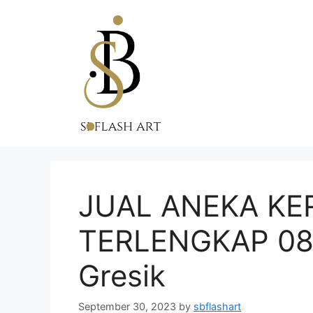
Skip
to
content
JUAL ANEKA KE
TERLENGKAP 08
Gresik
September 30, 2023
by
sbflashart