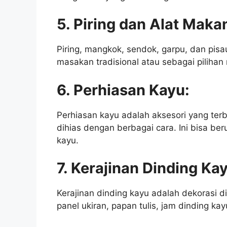
5. Piring dan Alat Maka
Piring, mangkok, sendok, garpu, dan pisa
masakan tradisional atau sebagai pilihan
6. Perhiasan Kayu:
Perhiasan kayu adalah aksesori yang terbu
dihias dengan berbagai cara. Ini bisa ber
kayu.
7. Kerajinan Dinding Ka
Kerajinan dinding kayu adalah dekorasi di
panel ukiran, papan tulis, jam dinding ka