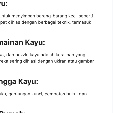
yu:
untuk menyimpan barang-barang kecil seperti
dapat dihias dengan berbagai teknik, termasuk
mainan Kayu:
ya, dan puzzle kayu adalah kerajinan yang
ka sering dihiasi dengan ukiran atau gambar
ngga Kayu:
buku, gantungan kunci, pembatas buku, dan