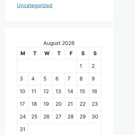
Uncategorized
August 2026
M
T
W
T
F
S
S
1
2
3
4
5
6
7
8
9
10
11
12
13
14
15
16
17
18
19
20
21
22
23
24
25
26
27
28
29
30
31