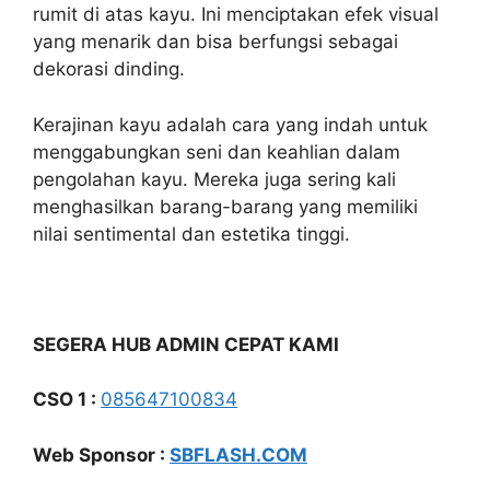
rumit di atas kayu. Ini menciptakan efek visual
yang menarik dan bisa berfungsi sebagai
dekorasi dinding.
Kerajinan kayu adalah cara yang indah untuk
menggabungkan seni dan keahlian dalam
pengolahan kayu. Mereka juga sering kali
menghasilkan barang-barang yang memiliki
nilai sentimental dan estetika tinggi.
SEGERA HUB ADMIN CEPAT KAMI
CSO 1 :
085647100834
Web Sponsor :
SBFLASH.COM