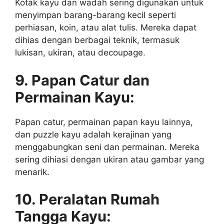
Kotak kayu dan wadah sering digunakan untuk
menyimpan barang-barang kecil seperti
perhiasan, koin, atau alat tulis. Mereka dapat
dihias dengan berbagai teknik, termasuk
lukisan, ukiran, atau decoupage.
9. Papan Catur dan
Permainan Kayu:
Papan catur, permainan papan kayu lainnya,
dan puzzle kayu adalah kerajinan yang
menggabungkan seni dan permainan. Mereka
sering dihiasi dengan ukiran atau gambar yang
menarik.
10. Peralatan Rumah
Tangga Kayu: