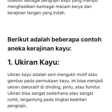
disebut sebagai pengrajin kayu yang mampu
menghasilkan berbagai macam karya dan
kerajinan tangan yang indah.
Berikut adalah beberapa contoh
aneka kerajinan kayu:
1. Ukiran Kayu:
Ukiran kayu adalah seni mengukir motif atau
gambar pada permukaan kayu. Ini bisa menjadi
ukiran dekoratif di dinding, pintu, atau furnitur.
Ukiran bisa sangat sederhana atau sangat
rumit, tergantung pada tingkat keahlian
pengrajin.