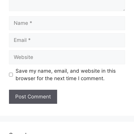
Name
Email
Website
Save my name, email, and website in this
browser for the next time I comment.