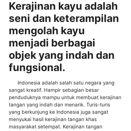
Kerajinan kayu adalah
seni dan keterampilan
mengolah kayu
menjadi berbagai
objek yang indah dan
fungsional.
Indonesia adalah salah satu negara yang
sangat kreatif. Hampir sebagian besar
penduduknya mampu untuk membuat kerajinan
tangan yang indah dan menarik. Turis-turis
yang berkunjung ke Indonesia juga sangat
menyukai hasil kerajinan tangan khas
masyarakat setempat. Kerajinan tangan