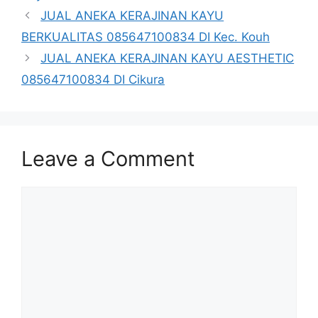
JUAL ANEKA KERAJINAN KAYU
BERKUALITAS 085647100834 DI Kec. Kouh
JUAL ANEKA KERAJINAN KAYU AESTHETIC
085647100834 DI Cikura
Leave a Comment
Comment