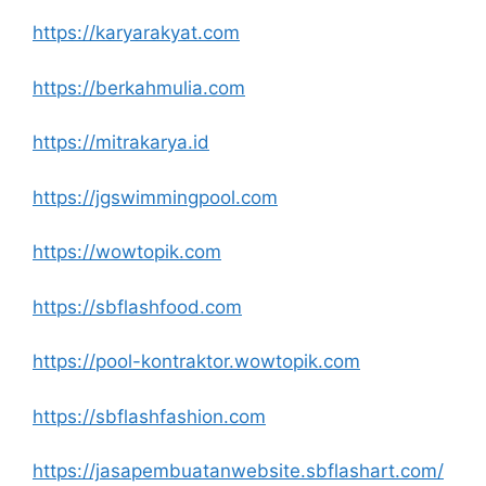
https://karyarakyat.com
https://berkahmulia.com
https://mitrakarya.id
https://jgswimmingpool.com
https://wowtopik.com
https://sbflashfood.com
https://pool-kontraktor.wowtopik.com
https://sbflashfashion.com
https://jasapembuatanwebsite.sbflashart.com/