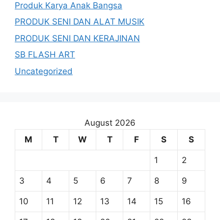
Produk Karya Anak Bangsa
PRODUK SENI DAN ALAT MUSIK
PRODUK SENI DAN KERAJINAN
SB FLASH ART
Uncategorized
August 2026
M
T
W
T
F
S
S
1
2
3
4
5
6
7
8
9
10
11
12
13
14
15
16