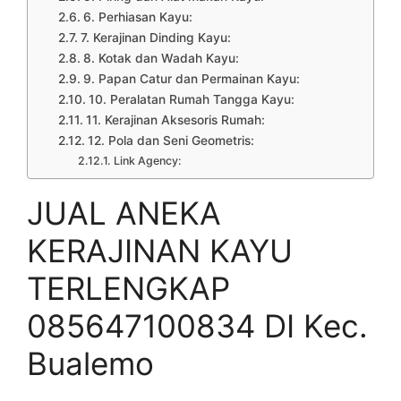
6. Perhiasan Kayu:
7. Kerajinan Dinding Kayu:
8. Kotak dan Wadah Kayu:
9. Papan Catur dan Permainan Kayu:
10. Peralatan Rumah Tangga Kayu:
11. Kerajinan Aksesoris Rumah:
12. Pola dan Seni Geometris:
Link Agency:
JUAL ANEKA
KERAJINAN KAYU
TERLENGKAP
085647100834 DI Kec.
Bualemo