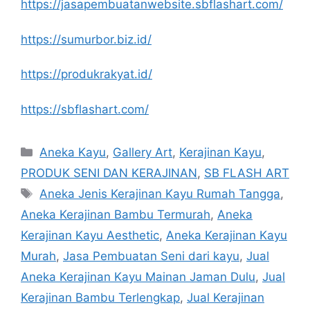
https://jasapembuatanwebsite.sbflashart.com/
https://sumurbor.biz.id/
https://produkrakyat.id/
https://sbflashart.com/
Categories
Aneka Kayu
,
Gallery Art
,
Kerajinan Kayu
,
PRODUK SENI DAN KERAJINAN
,
SB FLASH ART
Tags
Aneka Jenis Kerajinan Kayu Rumah Tangga
,
Aneka Kerajinan Bambu Termurah
,
Aneka
Kerajinan Kayu Aesthetic
,
Aneka Kerajinan Kayu
Murah
,
Jasa Pembuatan Seni dari kayu
,
Jual
Aneka Kerajinan Kayu Mainan Jaman Dulu
,
Jual
Kerajinan Bambu Terlengkap
,
Jual Kerajinan