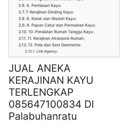
6. Perhiasan Kayu:
7. Kerajinan Dinding Kayu:
8. Kotak dan Wadah Kayu:
9. Papan Catur dan Permainan Kayu:
10. Peralatan Rumah Tangga Kayu:
11. Kerajinan Aksesoris Rumah:
12. Pola dan Seni Geometris:
Link Agency:
JUAL ANEKA
KERAJINAN KAYU
TERLENGKAP
085647100834 DI
Palabuhanratu