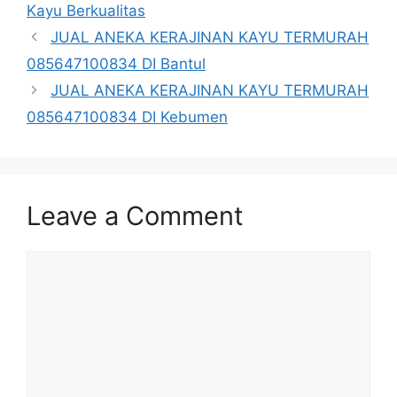
Kayu Berkualitas
JUAL ANEKA KERAJINAN KAYU TERMURAH
085647100834 DI Bantul
JUAL ANEKA KERAJINAN KAYU TERMURAH
085647100834 DI Kebumen
Leave a Comment
Comment