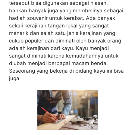
tersebut bisa digunakan sebagai hiasan,
bahkan banyak juga yang membelinya sebagai
hadiah souvenir untuk kerabat. Ada banyak
sekali kerajinan tangan lokal yang sangat
menarik dan salah satu jenis kerajinan yang
cukup populer dan diminati oleh banyak orang
adalah kerajinan dari kayu. Kayu menjadi
sangat diminati karena kemudahannya untuk
diubah menjadi berbagai macam benda.
Seseorang yang bekerja di bidang kayu ini bisa
juga