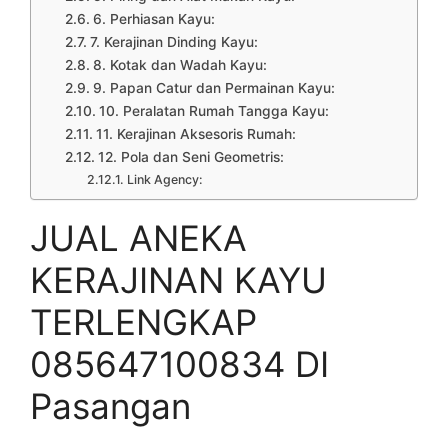
6. Perhiasan Kayu:
7. Kerajinan Dinding Kayu:
8. Kotak dan Wadah Kayu:
9. Papan Catur dan Permainan Kayu:
10. Peralatan Rumah Tangga Kayu:
11. Kerajinan Aksesoris Rumah:
12. Pola dan Seni Geometris:
Link Agency:
JUAL ANEKA
KERAJINAN KAYU
TERLENGKAP
085647100834 DI
Pasangan