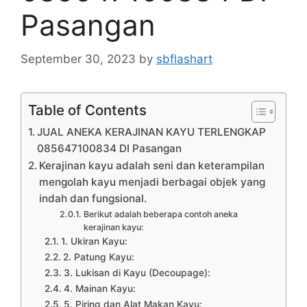
Pasangan
September 30, 2023
by
sbflashart
Table of Contents
JUAL ANEKA KERAJINAN KAYU TERLENGKAP
085647100834 DI Pasangan
Kerajinan kayu adalah seni dan keterampilan
mengolah kayu menjadi berbagai objek yang
indah dan fungsional.
Berikut adalah beberapa contoh aneka
kerajinan kayu:
1. Ukiran Kayu:
2. Patung Kayu:
3. Lukisan di Kayu (Decoupage):
4. Mainan Kayu:
5. Piring dan Alat Makan Kayu: