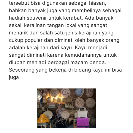
tersebut bisa digunakan sebagai hiasan,
bahkan banyak juga yang membelinya sebagai
hadiah souvenir untuk kerabat. Ada banyak
sekali kerajinan tangan lokal yang sangat
menarik dan salah satu jenis kerajinan yang
cukup populer dan diminati oleh banyak orang
adalah kerajinan dari kayu. Kayu menjadi
sangat diminati karena kemudahannya untuk
diubah menjadi berbagai macam benda.
Seseorang yang bekerja di bidang kayu ini bisa
juga