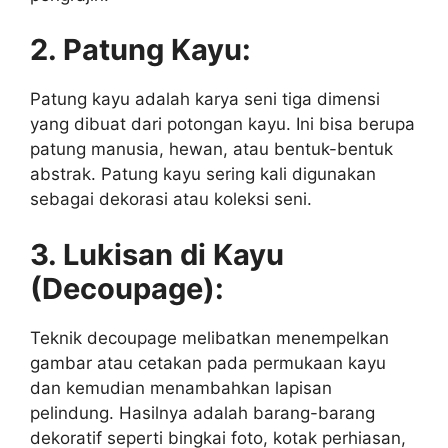
2. Patung Kayu:
Patung kayu adalah karya seni tiga dimensi
yang dibuat dari potongan kayu. Ini bisa berupa
patung manusia, hewan, atau bentuk-bentuk
abstrak. Patung kayu sering kali digunakan
sebagai dekorasi atau koleksi seni.
3. Lukisan di Kayu
(Decoupage):
Teknik decoupage melibatkan menempelkan
gambar atau cetakan pada permukaan kayu
dan kemudian menambahkan lapisan
pelindung. Hasilnya adalah barang-barang
dekoratif seperti bingkai foto, kotak perhiasan,