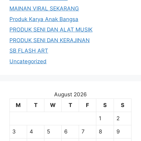
MAINAN VIRAL SEKARANG
Produk Karya Anak Bangsa
PRODUK SENI DAN ALAT MUSIK
PRODUK SENI DAN KERAJINAN
SB FLASH ART
Uncategorized
August 2026
M
T
W
T
F
S
S
1
2
3
4
5
6
7
8
9