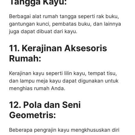
Tangga Kayu:
Berbagai alat rumah tangga seperti rak buku,
gantungan kunci, pembatas buku, dan lainnya
juga dapat dibuat dari kayu.
11. Kerajinan Aksesoris
Rumah:
Kerajinan kayu seperti lilin kayu, tempat tisu,
dan lampu meja kayu dapat digunakan untuk
menghias rumah Anda.
12. Pola dan Seni
Geometris:
Beberapa pengrajin kayu mengkhususkan diri