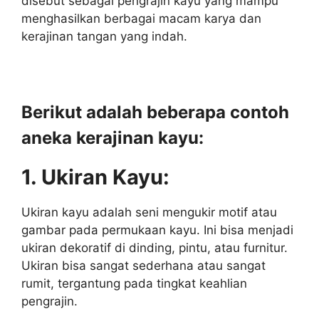
disebut sebagai pengrajin kayu yang mampu
menghasilkan berbagai macam karya dan
kerajinan tangan yang indah.
Berikut adalah beberapa contoh
aneka kerajinan kayu:
1. Ukiran Kayu:
Ukiran kayu adalah seni mengukir motif atau
gambar pada permukaan kayu. Ini bisa menjadi
ukiran dekoratif di dinding, pintu, atau furnitur.
Ukiran bisa sangat sederhana atau sangat
rumit, tergantung pada tingkat keahlian
pengrajin.