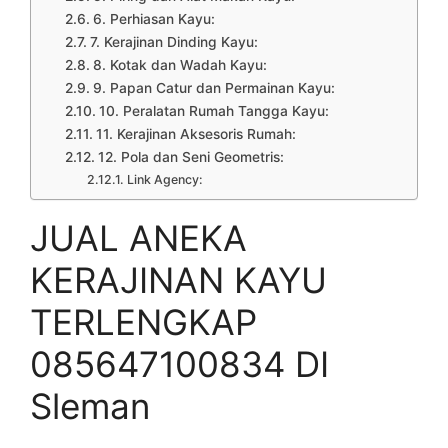
6. Perhiasan Kayu:
7. Kerajinan Dinding Kayu:
8. Kotak dan Wadah Kayu:
9. Papan Catur dan Permainan Kayu:
10. Peralatan Rumah Tangga Kayu:
11. Kerajinan Aksesoris Rumah:
12. Pola dan Seni Geometris:
Link Agency:
JUAL ANEKA
KERAJINAN KAYU
TERLENGKAP
085647100834 DI
Sleman