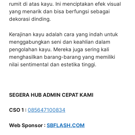
rumit di atas kayu. Ini menciptakan efek visual
yang menarik dan bisa berfungsi sebagai
dekorasi dinding.
Kerajinan kayu adalah cara yang indah untuk
menggabungkan seni dan keahlian dalam
pengolahan kayu. Mereka juga sering kali
menghasilkan barang-barang yang memiliki
nilai sentimental dan estetika tinggi.
SEGERA HUB ADMIN CEPAT KAMI
CSO 1 :
085647100834
Web Sponsor :
SBFLASH.COM