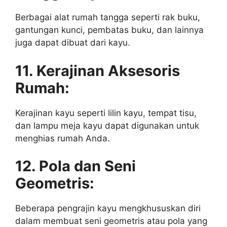
Berbagai alat rumah tangga seperti rak buku,
gantungan kunci, pembatas buku, dan lainnya
juga dapat dibuat dari kayu.
11. Kerajinan Aksesoris
Rumah:
Kerajinan kayu seperti lilin kayu, tempat tisu,
dan lampu meja kayu dapat digunakan untuk
menghias rumah Anda.
12. Pola dan Seni
Geometris:
Beberapa pengrajin kayu mengkhususkan diri
dalam membuat seni geometris atau pola yang