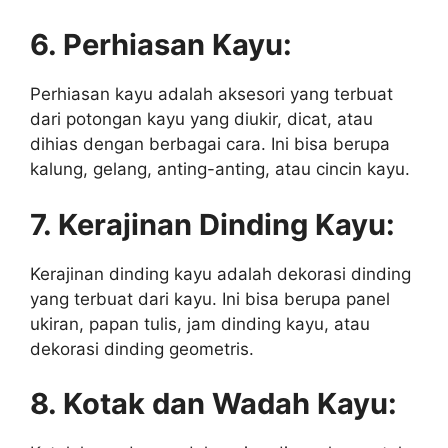
6. Perhiasan Kayu:
Perhiasan kayu adalah aksesori yang terbuat
dari potongan kayu yang diukir, dicat, atau
dihias dengan berbagai cara. Ini bisa berupa
kalung, gelang, anting-anting, atau cincin kayu.
7. Kerajinan Dinding Kayu:
Kerajinan dinding kayu adalah dekorasi dinding
yang terbuat dari kayu. Ini bisa berupa panel
ukiran, papan tulis, jam dinding kayu, atau
dekorasi dinding geometris.
8. Kotak dan Wadah Kayu: