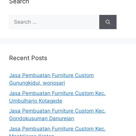
Search
Search
for:
Recent Posts
Jasa Pembuatan Furniture Custom
Gunungkidul, wonosari
Jasa Pembuatan Furniture Custom Kec.
Umbulharjo Kotagede
Jasa Pembuatan Furniture Custom Kec.
Gondokusuman Danurejan
Jasa Pembuatan Furniture Custom Kec.