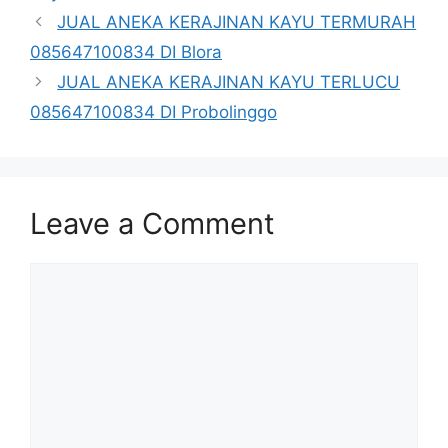
JUAL ANEKA KERAJINAN KAYU TERMURAH
085647100834 DI Blora
JUAL ANEKA KERAJINAN KAYU TERLUCU
085647100834 DI Probolinggo
Leave a Comment
Comment