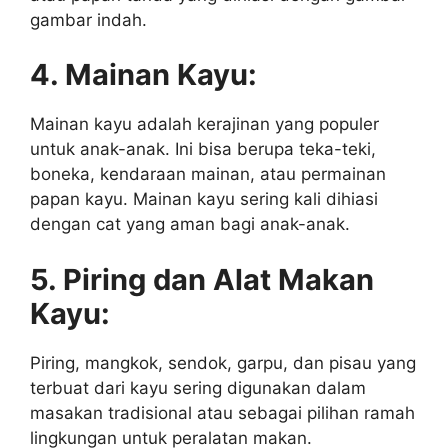
gambar indah.
4. Mainan Kayu:
Mainan kayu adalah kerajinan yang populer
untuk anak-anak. Ini bisa berupa teka-teki,
boneka, kendaraan mainan, atau permainan
papan kayu. Mainan kayu sering kali dihiasi
dengan cat yang aman bagi anak-anak.
5. Piring dan Alat Makan
Kayu:
Piring, mangkok, sendok, garpu, dan pisau yang
terbuat dari kayu sering digunakan dalam
masakan tradisional atau sebagai pilihan ramah
lingkungan untuk peralatan makan.