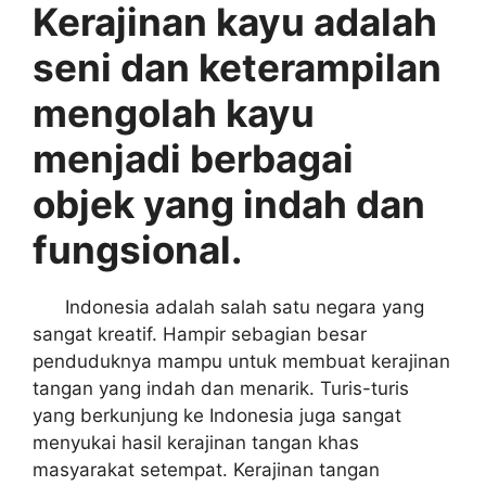
Kerajinan kayu adalah
seni dan keterampilan
mengolah kayu
menjadi berbagai
objek yang indah dan
fungsional.
Indonesia adalah salah satu negara yang
sangat kreatif. Hampir sebagian besar
penduduknya mampu untuk membuat kerajinan
tangan yang indah dan menarik. Turis-turis
yang berkunjung ke Indonesia juga sangat
menyukai hasil kerajinan tangan khas
masyarakat setempat. Kerajinan tangan