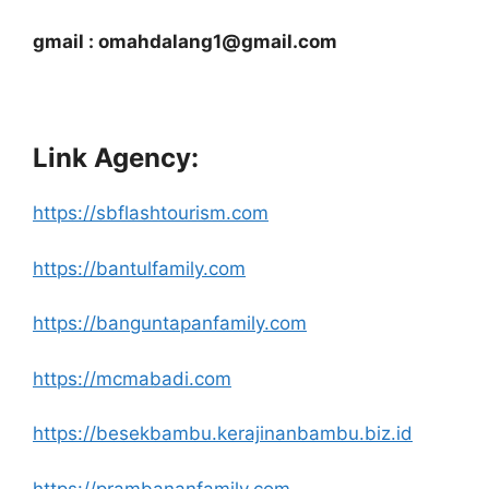
gmail :
omahdalang1@gmail.com
Link Agency:
https://sbflashtourism.com
https://bantulfamily.com
https://banguntapanfamily.com
https://mcmabadi.com
https://besekbambu.kerajinanbambu.biz.id
https://prambananfamily.com