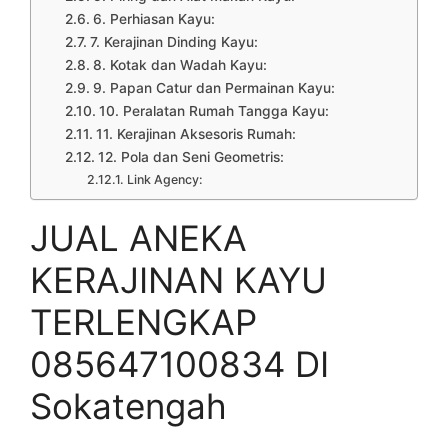
6. Perhiasan Kayu:
7. Kerajinan Dinding Kayu:
8. Kotak dan Wadah Kayu:
9. Papan Catur dan Permainan Kayu:
10. Peralatan Rumah Tangga Kayu:
11. Kerajinan Aksesoris Rumah:
12. Pola dan Seni Geometris:
Link Agency:
JUAL ANEKA
KERAJINAN KAYU
TERLENGKAP
085647100834 DI
Sokatengah