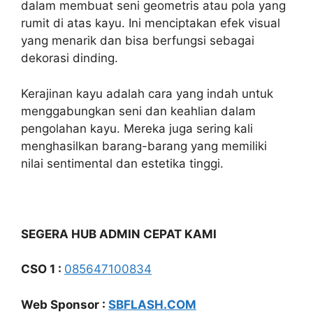
dalam membuat seni geometris atau pola yang
rumit di atas kayu. Ini menciptakan efek visual
yang menarik dan bisa berfungsi sebagai
dekorasi dinding.
Kerajinan kayu adalah cara yang indah untuk
menggabungkan seni dan keahlian dalam
pengolahan kayu. Mereka juga sering kali
menghasilkan barang-barang yang memiliki
nilai sentimental dan estetika tinggi.
SEGERA HUB ADMIN CEPAT KAMI
CSO 1 :
085647100834
Web Sponsor :
SBFLASH.COM