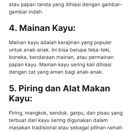
atau papan tanda yang dihiasi dengan gambar-
gambar indah.
4. Mainan Kayu:
Mainan kayu adalah kerajinan yang populer
untuk anak-anak. Ini bisa berupa teka-teki,
boneka, kendaraan mainan, atau permainan
papan kayu. Mainan kayu sering kali dihiasi
dengan cat yang aman bagi anak-anak.
5. Piring dan Alat Makan
Kayu:
Piring, mangkok, sendok, garpu, dan pisau yang
terbuat dari kayu sering digunakan dalam
masakan tradisional atau sebagai pilihan ramah