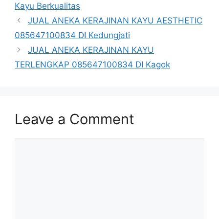
Kayu Berkualitas
JUAL ANEKA KERAJINAN KAYU AESTHETIC
085647100834 DI Kedungjati
JUAL ANEKA KERAJINAN KAYU
TERLENGKAP 085647100834 DI Kagok
Leave a Comment
Comment