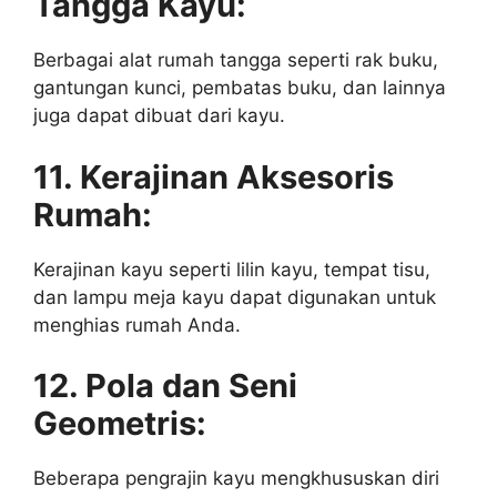
Tangga Kayu:
Berbagai alat rumah tangga seperti rak buku,
gantungan kunci, pembatas buku, dan lainnya
juga dapat dibuat dari kayu.
11. Kerajinan Aksesoris
Rumah:
Kerajinan kayu seperti lilin kayu, tempat tisu,
dan lampu meja kayu dapat digunakan untuk
menghias rumah Anda.
12. Pola dan Seni
Geometris:
Beberapa pengrajin kayu mengkhususkan diri