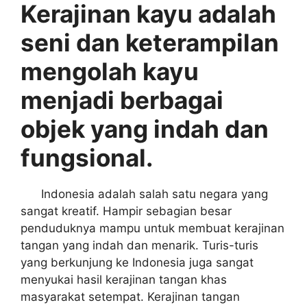
Kerajinan kayu adalah
seni dan keterampilan
mengolah kayu
menjadi berbagai
objek yang indah dan
fungsional.
Indonesia adalah salah satu negara yang
sangat kreatif. Hampir sebagian besar
penduduknya mampu untuk membuat kerajinan
tangan yang indah dan menarik. Turis-turis
yang berkunjung ke Indonesia juga sangat
menyukai hasil kerajinan tangan khas
masyarakat setempat. Kerajinan tangan