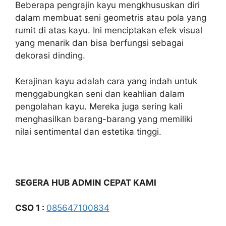
Beberapa pengrajin kayu mengkhususkan diri
dalam membuat seni geometris atau pola yang
rumit di atas kayu. Ini menciptakan efek visual
yang menarik dan bisa berfungsi sebagai
dekorasi dinding.
Kerajinan kayu adalah cara yang indah untuk
menggabungkan seni dan keahlian dalam
pengolahan kayu. Mereka juga sering kali
menghasilkan barang-barang yang memiliki
nilai sentimental dan estetika tinggi.
SEGERA HUB ADMIN CEPAT KAMI
CSO 1 :
085647100834