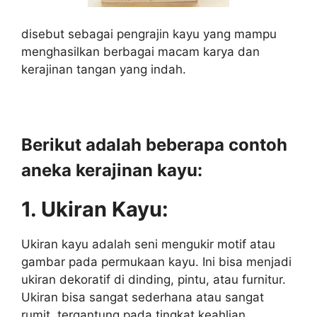
disebut sebagai pengrajin kayu yang mampu
menghasilkan berbagai macam karya dan
kerajinan tangan yang indah.
Berikut adalah beberapa contoh
aneka kerajinan kayu:
1. Ukiran Kayu:
Ukiran kayu adalah seni mengukir motif atau
gambar pada permukaan kayu. Ini bisa menjadi
ukiran dekoratif di dinding, pintu, atau furnitur.
Ukiran bisa sangat sederhana atau sangat
rumit, tergantung pada tingkat keahlian