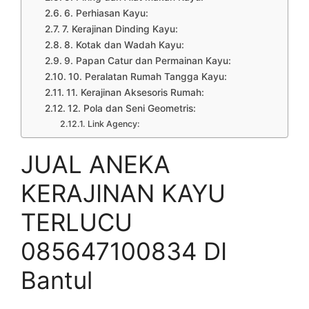
6. Perhiasan Kayu:
7. Kerajinan Dinding Kayu:
8. Kotak dan Wadah Kayu:
9. Papan Catur dan Permainan Kayu:
10. Peralatan Rumah Tangga Kayu:
11. Kerajinan Aksesoris Rumah:
12. Pola dan Seni Geometris:
Link Agency:
JUAL ANEKA
KERAJINAN KAYU
TERLUCU
085647100834 DI
Bantul