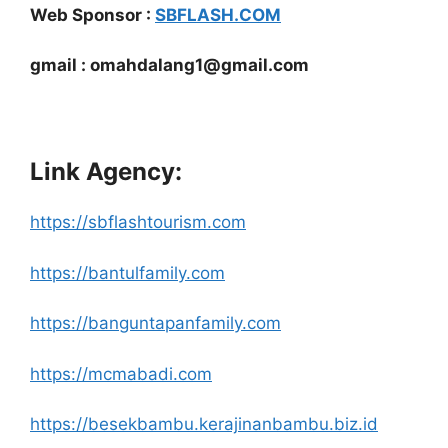
Web Sponsor :
SBFLASH.COM
gmail :
omahdalang1@gmail.com
Link Agency:
https://sbflashtourism.com
https://bantulfamily.com
https://banguntapanfamily.com
https://mcmabadi.com
https://besekbambu.kerajinanbambu.biz.id