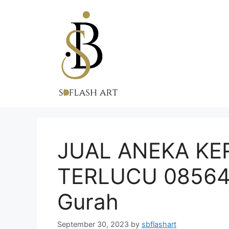
Skip
to
content
JUAL ANEKA KE
TERLUCU 085647
Gurah
September 30, 2023
by
sbflashart