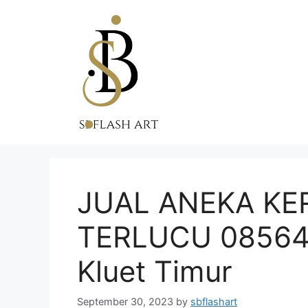
Skip
to
content
JUAL ANEKA KE
TERLUCU 085647
Kluet Timur
September 30, 2023
by
sbflashart