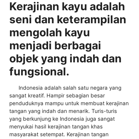
Kerajinan kayu adalah
seni dan keterampilan
mengolah kayu
menjadi berbagai
objek yang indah dan
fungsional.
Indonesia adalah salah satu negara yang
sangat kreatif. Hampir sebagian besar
penduduknya mampu untuk membuat kerajinan
tangan yang indah dan menarik. Turis-turis
yang berkunjung ke Indonesia juga sangat
menyukai hasil kerajinan tangan khas
masyarakat setempat. Kerajinan tangan