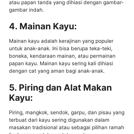
atau papan tanda yang dihiasi dengan gambar-
gambar indah.
4. Mainan Kayu:
Mainan kayu adalah kerajinan yang populer
untuk anak-anak. Ini bisa berupa teka-teki,
boneka, kendaraan mainan, atau permainan
papan kayu. Mainan kayu sering kali dihiasi
dengan cat yang aman bagi anak-anak.
5. Piring dan Alat Makan
Kayu:
Piring, mangkok, sendok, garpu, dan pisau yang
terbuat dari kayu sering digunakan dalam
masakan tradisional atau sebagai pilihan ramah