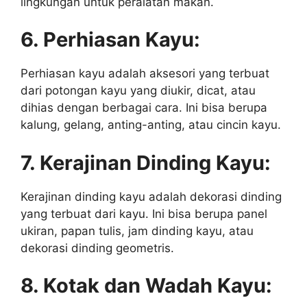
lingkungan untuk peralatan makan.
6. Perhiasan Kayu:
Perhiasan kayu adalah aksesori yang terbuat
dari potongan kayu yang diukir, dicat, atau
dihias dengan berbagai cara. Ini bisa berupa
kalung, gelang, anting-anting, atau cincin kayu.
7. Kerajinan Dinding Kayu:
Kerajinan dinding kayu adalah dekorasi dinding
yang terbuat dari kayu. Ini bisa berupa panel
ukiran, papan tulis, jam dinding kayu, atau
dekorasi dinding geometris.
8. Kotak dan Wadah Kayu: