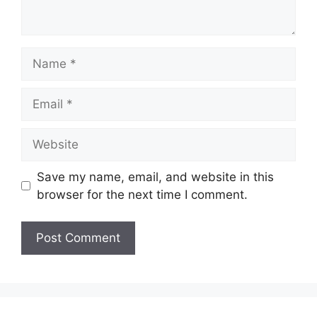
Name
Email
Website
Save my name, email, and website in this
browser for the next time I comment.