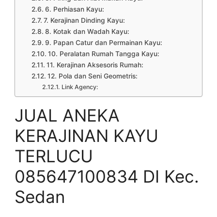
6. Perhiasan Kayu:
7. Kerajinan Dinding Kayu:
8. Kotak dan Wadah Kayu:
9. Papan Catur dan Permainan Kayu:
10. Peralatan Rumah Tangga Kayu:
11. Kerajinan Aksesoris Rumah:
12. Pola dan Seni Geometris:
Link Agency:
JUAL ANEKA
KERAJINAN KAYU
TERLUCU
085647100834 DI Kec.
Sedan