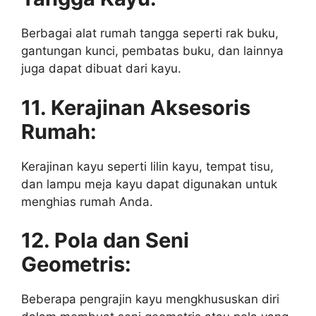
Berbagai alat rumah tangga seperti rak buku,
gantungan kunci, pembatas buku, dan lainnya
juga dapat dibuat dari kayu.
11. Kerajinan Aksesoris
Rumah:
Kerajinan kayu seperti lilin kayu, tempat tisu,
dan lampu meja kayu dapat digunakan untuk
menghias rumah Anda.
12. Pola dan Seni
Geometris:
Beberapa pengrajin kayu mengkhususkan diri