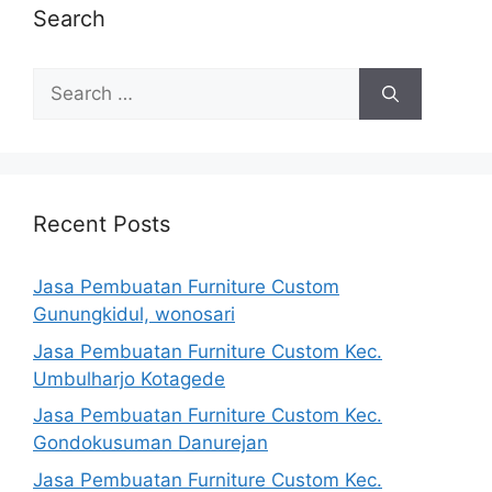
Search
Search
for:
Recent Posts
Jasa Pembuatan Furniture Custom
Gunungkidul, wonosari
Jasa Pembuatan Furniture Custom Kec.
Umbulharjo Kotagede
Jasa Pembuatan Furniture Custom Kec.
Gondokusuman Danurejan
Jasa Pembuatan Furniture Custom Kec.