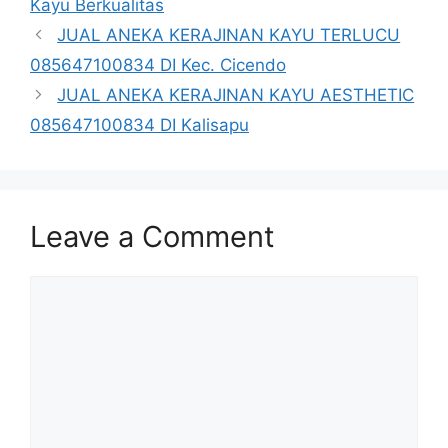
Kayu Berkualitas
JUAL ANEKA KERAJINAN KAYU TERLUCU
085647100834 DI Kec. Cicendo
JUAL ANEKA KERAJINAN KAYU AESTHETIC
085647100834 DI Kalisapu
Leave a Comment
Comment