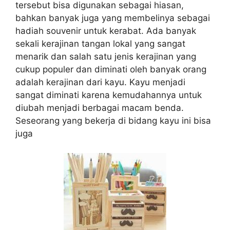
tersebut bisa digunakan sebagai hiasan,
bahkan banyak juga yang membelinya sebagai
hadiah souvenir untuk kerabat. Ada banyak
sekali kerajinan tangan lokal yang sangat
menarik dan salah satu jenis kerajinan yang
cukup populer dan diminati oleh banyak orang
adalah kerajinan dari kayu. Kayu menjadi
sangat diminati karena kemudahannya untuk
diubah menjadi berbagai macam benda.
Seseorang yang bekerja di bidang kayu ini bisa
juga