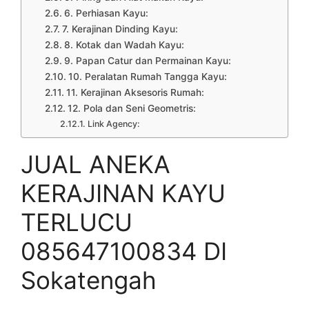
6. Perhiasan Kayu:
7. Kerajinan Dinding Kayu:
8. Kotak dan Wadah Kayu:
9. Papan Catur dan Permainan Kayu:
10. Peralatan Rumah Tangga Kayu:
11. Kerajinan Aksesoris Rumah:
12. Pola dan Seni Geometris:
Link Agency:
JUAL ANEKA
KERAJINAN KAYU
TERLUCU
085647100834 DI
Sokatengah