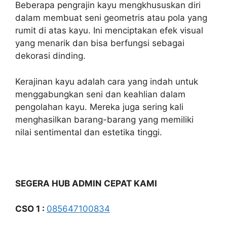
Beberapa pengrajin kayu mengkhususkan diri
dalam membuat seni geometris atau pola yang
rumit di atas kayu. Ini menciptakan efek visual
yang menarik dan bisa berfungsi sebagai
dekorasi dinding.
Kerajinan kayu adalah cara yang indah untuk
menggabungkan seni dan keahlian dalam
pengolahan kayu. Mereka juga sering kali
menghasilkan barang-barang yang memiliki
nilai sentimental dan estetika tinggi.
SEGERA HUB ADMIN CEPAT KAMI
CSO 1 :
085647100834