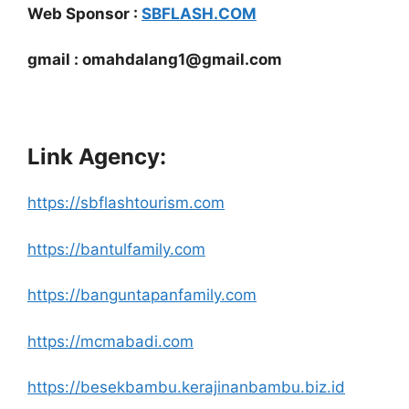
Web Sponsor :
SBFLASH.COM
gmail :
omahdalang1@gmail.com
Link Agency:
https://sbflashtourism.com
https://bantulfamily.com
https://banguntapanfamily.com
https://mcmabadi.com
https://besekbambu.kerajinanbambu.biz.id