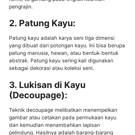
pengrajin.
2. Patung Kayu:
Patung kayu adalah karya seni tiga dimensi
yang dibuat dari potongan kayu. Ini bisa berupa
patung manusia, hewan, atau bentuk-bentuk
abstrak. Patung kayu sering kali digunakan
sebagai dekorasi atau koleksi seni.
3. Lukisan di Kayu
(Decoupage):
Teknik decoupage melibatkan menempelkan
gambar atau cetakan pada permukaan kayu
dan kemudian menambahkan lapisan
pelindung. Hasilnya adalah barang-barang