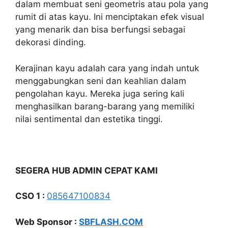
dalam membuat seni geometris atau pola yang
rumit di atas kayu. Ini menciptakan efek visual
yang menarik dan bisa berfungsi sebagai
dekorasi dinding.
Kerajinan kayu adalah cara yang indah untuk
menggabungkan seni dan keahlian dalam
pengolahan kayu. Mereka juga sering kali
menghasilkan barang-barang yang memiliki
nilai sentimental dan estetika tinggi.
SEGERA HUB ADMIN CEPAT KAMI
CSO 1 :
085647100834
Web Sponsor :
SBFLASH.COM