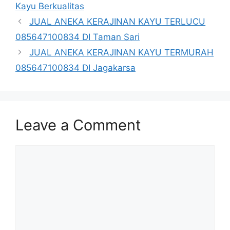
Kayu Berkualitas
JUAL ANEKA KERAJINAN KAYU TERLUCU
085647100834 DI Taman Sari
JUAL ANEKA KERAJINAN KAYU TERMURAH
085647100834 DI Jagakarsa
Leave a Comment
Comment