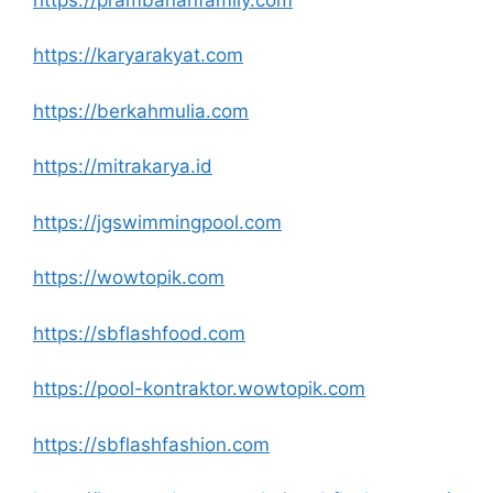
https://karyarakyat.com
https://berkahmulia.com
https://mitrakarya.id
https://jgswimmingpool.com
https://wowtopik.com
https://sbflashfood.com
https://pool-kontraktor.wowtopik.com
https://sbflashfashion.com