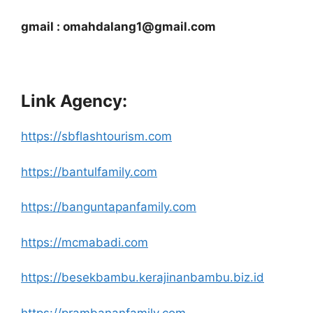
gmail :
omahdalang1@gmail.com
Link Agency:
https://sbflashtourism.com
https://bantulfamily.com
https://banguntapanfamily.com
https://mcmabadi.com
https://besekbambu.kerajinanbambu.biz.id
https://prambananfamily.com