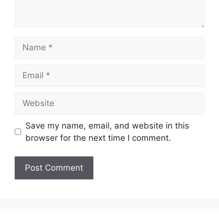
Name
Email
Website
Save my name, email, and website in this
browser for the next time I comment.