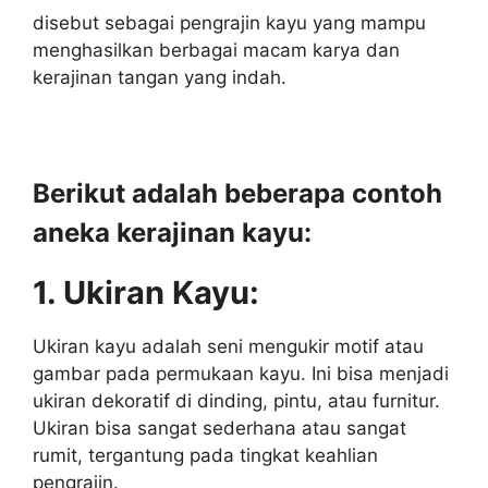
disebut sebagai pengrajin kayu yang mampu
menghasilkan berbagai macam karya dan
kerajinan tangan yang indah.
Berikut adalah beberapa contoh
aneka kerajinan kayu:
1. Ukiran Kayu:
Ukiran kayu adalah seni mengukir motif atau
gambar pada permukaan kayu. Ini bisa menjadi
ukiran dekoratif di dinding, pintu, atau furnitur.
Ukiran bisa sangat sederhana atau sangat
rumit, tergantung pada tingkat keahlian
pengrajin.