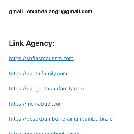
gmail :
omahdalang1@gmail.com
Link Agency:
https://sbflashtourism.com
https://bantulfamily.com
https://banguntapanfamily.com
https://mcmabadi.com
https://besekbambu.kerajinanbambu.biz.id
https://prambananfamily.com