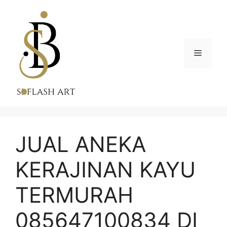
Skip
to
content
Menu
JUAL ANEKA
KERAJINAN KAYU
TERMURAH
085647100834 DI