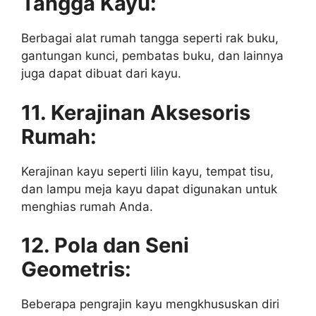
Tangga Kayu:
Berbagai alat rumah tangga seperti rak buku,
gantungan kunci, pembatas buku, dan lainnya
juga dapat dibuat dari kayu.
11. Kerajinan Aksesoris
Rumah:
Kerajinan kayu seperti lilin kayu, tempat tisu,
dan lampu meja kayu dapat digunakan untuk
menghias rumah Anda.
12. Pola dan Seni
Geometris:
Beberapa pengrajin kayu mengkhususkan diri