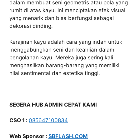
dalam membuat seni geometris atau pola yang
rumit di atas kayu. Ini menciptakan efek visual
yang menarik dan bisa berfungsi sebagai
dekorasi dinding.
Kerajinan kayu adalah cara yang indah untuk
menggabungkan seni dan keahlian dalam
pengolahan kayu. Mereka juga sering kali
menghasilkan barang-barang yang memiliki
nilai sentimental dan estetika tinggi.
SEGERA HUB ADMIN CEPAT KAMI
CSO 1 :
085647100834
Web Sponsor :
SBFLASH.COM