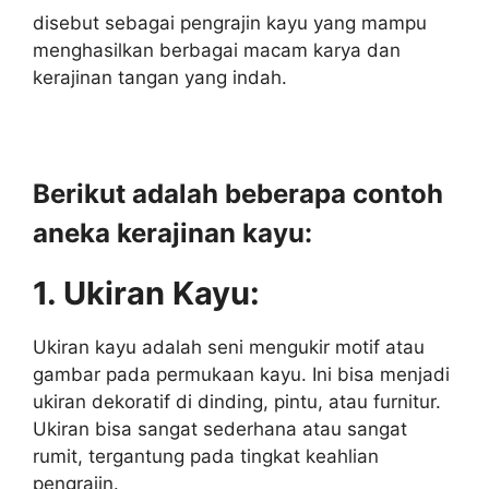
disebut sebagai pengrajin kayu yang mampu
menghasilkan berbagai macam karya dan
kerajinan tangan yang indah.
Berikut adalah beberapa contoh
aneka kerajinan kayu:
1. Ukiran Kayu:
Ukiran kayu adalah seni mengukir motif atau
gambar pada permukaan kayu. Ini bisa menjadi
ukiran dekoratif di dinding, pintu, atau furnitur.
Ukiran bisa sangat sederhana atau sangat
rumit, tergantung pada tingkat keahlian
pengrajin.