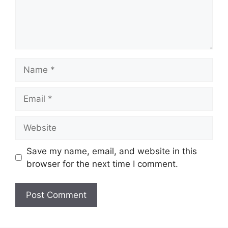
Name
Email
Website
Save my name, email, and website in this
browser for the next time I comment.