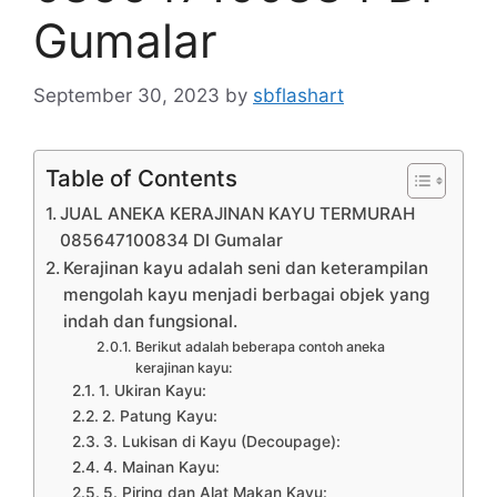
Gumalar
September 30, 2023
by
sbflashart
Table of Contents
JUAL ANEKA KERAJINAN KAYU TERMURAH
085647100834 DI Gumalar
Kerajinan kayu adalah seni dan keterampilan
mengolah kayu menjadi berbagai objek yang
indah dan fungsional.
Berikut adalah beberapa contoh aneka
kerajinan kayu:
1. Ukiran Kayu:
2. Patung Kayu:
3. Lukisan di Kayu (Decoupage):
4. Mainan Kayu:
5. Piring dan Alat Makan Kayu: