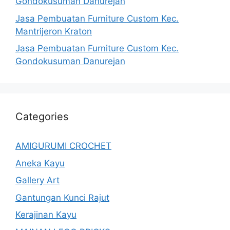
Gondokusuman Danurejan
Jasa Pembuatan Furniture Custom Kec.
Mantrijeron Kraton
Jasa Pembuatan Furniture Custom Kec.
Gondokusuman Danurejan
Categories
AMIGURUMI CROCHET
Aneka Kayu
Gallery Art
Gantungan Kunci Rajut
Kerajinan Kayu