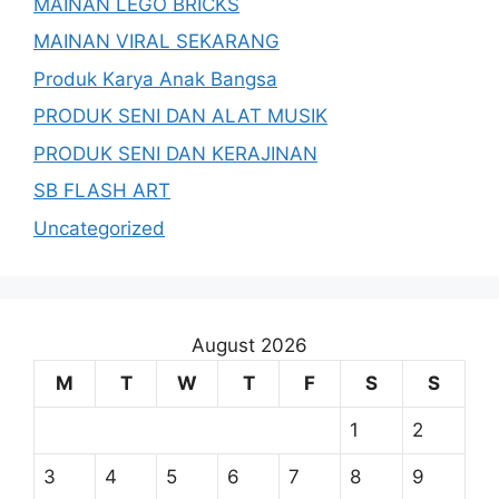
MAINAN LEGO BRICKS
MAINAN VIRAL SEKARANG
Produk Karya Anak Bangsa
PRODUK SENI DAN ALAT MUSIK
PRODUK SENI DAN KERAJINAN
SB FLASH ART
Uncategorized
August 2026
M
T
W
T
F
S
S
1
2
3
4
5
6
7
8
9