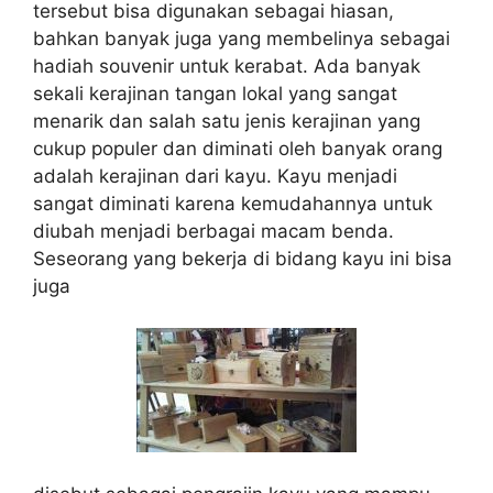
tersebut bisa digunakan sebagai hiasan,
bahkan banyak juga yang membelinya sebagai
hadiah souvenir untuk kerabat. Ada banyak
sekali kerajinan tangan lokal yang sangat
menarik dan salah satu jenis kerajinan yang
cukup populer dan diminati oleh banyak orang
adalah kerajinan dari kayu. Kayu menjadi
sangat diminati karena kemudahannya untuk
diubah menjadi berbagai macam benda.
Seseorang yang bekerja di bidang kayu ini bisa
juga