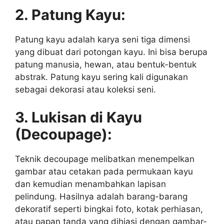
2. Patung Kayu:
Patung kayu adalah karya seni tiga dimensi
yang dibuat dari potongan kayu. Ini bisa berupa
patung manusia, hewan, atau bentuk-bentuk
abstrak. Patung kayu sering kali digunakan
sebagai dekorasi atau koleksi seni.
3. Lukisan di Kayu
(Decoupage):
Teknik decoupage melibatkan menempelkan
gambar atau cetakan pada permukaan kayu
dan kemudian menambahkan lapisan
pelindung. Hasilnya adalah barang-barang
dekoratif seperti bingkai foto, kotak perhiasan,
atau papan tanda yang dihiasi dengan gambar-