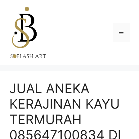
Skip
to
content
Menu
JUAL ANEKA
KERAJINAN KAYU
TERMURAH
085647100834 DI