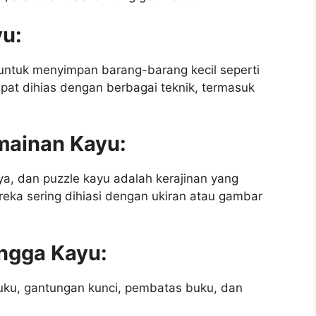
yu:
untuk menyimpan barang-barang kecil seperti
dapat dihias dengan berbagai teknik, termasuk
mainan Kayu:
ya, dan puzzle kayu adalah kerajinan yang
ka sering dihiasi dengan ukiran atau gambar
ngga Kayu:
buku, gantungan kunci, pembatas buku, dan