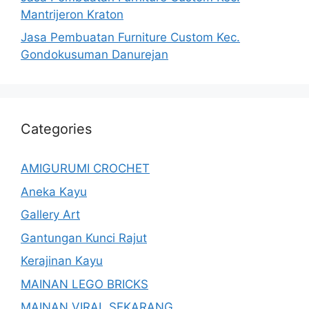
Mantrijeron Kraton
Jasa Pembuatan Furniture Custom Kec.
Gondokusuman Danurejan
Categories
AMIGURUMI CROCHET
Aneka Kayu
Gallery Art
Gantungan Kunci Rajut
Kerajinan Kayu
MAINAN LEGO BRICKS
MAINAN VIRAL SEKARANG