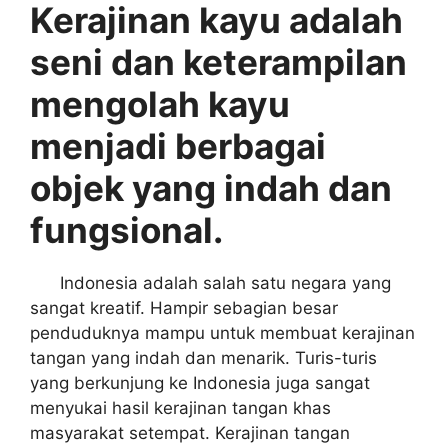
Kerajinan kayu adalah
seni dan keterampilan
mengolah kayu
menjadi berbagai
objek yang indah dan
fungsional.
Indonesia adalah salah satu negara yang
sangat kreatif. Hampir sebagian besar
penduduknya mampu untuk membuat kerajinan
tangan yang indah dan menarik. Turis-turis
yang berkunjung ke Indonesia juga sangat
menyukai hasil kerajinan tangan khas
masyarakat setempat. Kerajinan tangan