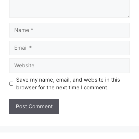
Name
Email
Website
Save my name, email, and website in this
browser for the next time I comment.