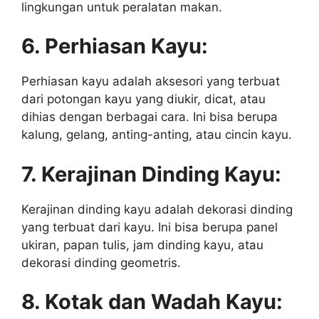
lingkungan untuk peralatan makan.
6. Perhiasan Kayu:
Perhiasan kayu adalah aksesori yang terbuat
dari potongan kayu yang diukir, dicat, atau
dihias dengan berbagai cara. Ini bisa berupa
kalung, gelang, anting-anting, atau cincin kayu.
7. Kerajinan Dinding Kayu:
Kerajinan dinding kayu adalah dekorasi dinding
yang terbuat dari kayu. Ini bisa berupa panel
ukiran, papan tulis, jam dinding kayu, atau
dekorasi dinding geometris.
8. Kotak dan Wadah Kayu: