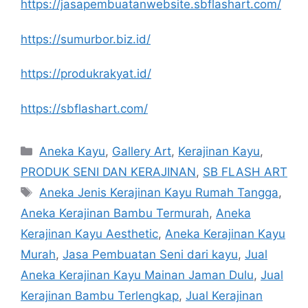
https://jasapembuatanwebsite.sbflashart.com/
https://sumurbor.biz.id/
https://produkrakyat.id/
https://sbflashart.com/
Categories
Aneka Kayu
,
Gallery Art
,
Kerajinan Kayu
,
PRODUK SENI DAN KERAJINAN
,
SB FLASH ART
Tags
Aneka Jenis Kerajinan Kayu Rumah Tangga
,
Aneka Kerajinan Bambu Termurah
,
Aneka
Kerajinan Kayu Aesthetic
,
Aneka Kerajinan Kayu
Murah
,
Jasa Pembuatan Seni dari kayu
,
Jual
Aneka Kerajinan Kayu Mainan Jaman Dulu
,
Jual
Kerajinan Bambu Terlengkap
,
Jual Kerajinan