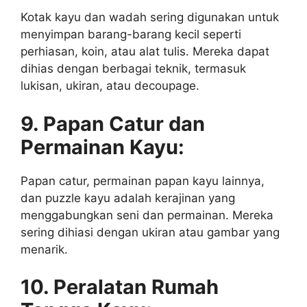
Kotak kayu dan wadah sering digunakan untuk
menyimpan barang-barang kecil seperti
perhiasan, koin, atau alat tulis. Mereka dapat
dihias dengan berbagai teknik, termasuk
lukisan, ukiran, atau decoupage.
9. Papan Catur dan
Permainan Kayu:
Papan catur, permainan papan kayu lainnya,
dan puzzle kayu adalah kerajinan yang
menggabungkan seni dan permainan. Mereka
sering dihiasi dengan ukiran atau gambar yang
menarik.
10. Peralatan Rumah