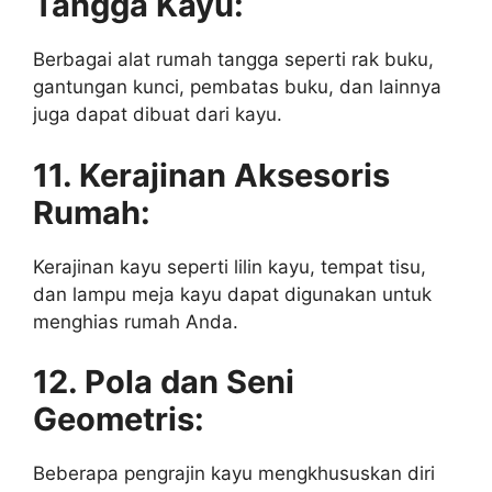
Tangga Kayu:
Berbagai alat rumah tangga seperti rak buku,
gantungan kunci, pembatas buku, dan lainnya
juga dapat dibuat dari kayu.
11. Kerajinan Aksesoris
Rumah:
Kerajinan kayu seperti lilin kayu, tempat tisu,
dan lampu meja kayu dapat digunakan untuk
menghias rumah Anda.
12. Pola dan Seni
Geometris:
Beberapa pengrajin kayu mengkhususkan diri