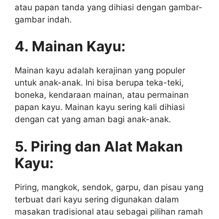
atau papan tanda yang dihiasi dengan gambar-
gambar indah.
4. Mainan Kayu:
Mainan kayu adalah kerajinan yang populer
untuk anak-anak. Ini bisa berupa teka-teki,
boneka, kendaraan mainan, atau permainan
papan kayu. Mainan kayu sering kali dihiasi
dengan cat yang aman bagi anak-anak.
5. Piring dan Alat Makan
Kayu:
Piring, mangkok, sendok, garpu, dan pisau yang
terbuat dari kayu sering digunakan dalam
masakan tradisional atau sebagai pilihan ramah