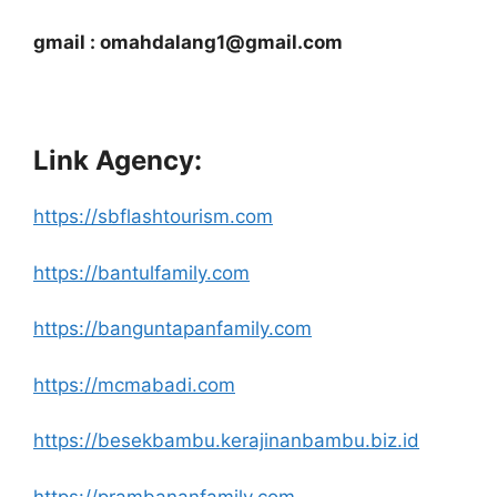
gmail :
omahdalang1@gmail.com
Link Agency:
https://sbflashtourism.com
https://bantulfamily.com
https://banguntapanfamily.com
https://mcmabadi.com
https://besekbambu.kerajinanbambu.biz.id
https://prambananfamily.com