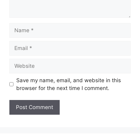
Name
Email
Website
Save my name, email, and website in this
browser for the next time I comment.