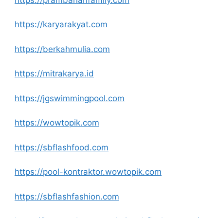
https://karyarakyat.com
https://berkahmulia.com
https://mitrakarya.id
https://jgswimmingpool.com
https://wowtopik.com
https://sbflashfood.com
https://pool-kontraktor.wowtopik.com
https://sbflashfashion.com