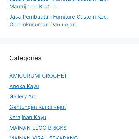
Mantrijeron Kraton
Jasa Pembuatan Furniture Custom Kec.
Gondokusuman Danurejan
Categories
AMIGURUMI CROCHET
Aneka Kayu
Gallery Art
Gantungan Kunci Rajut
Kerajinan Kayu
MAINAN LEGO BRICKS
MAINAN VIRAL SEKARANG