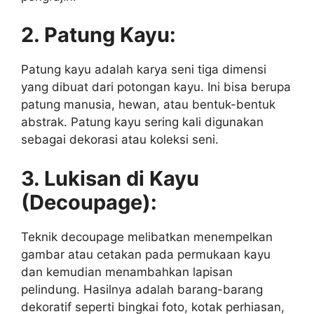
2. Patung Kayu:
Patung kayu adalah karya seni tiga dimensi
yang dibuat dari potongan kayu. Ini bisa berupa
patung manusia, hewan, atau bentuk-bentuk
abstrak. Patung kayu sering kali digunakan
sebagai dekorasi atau koleksi seni.
3. Lukisan di Kayu
(Decoupage):
Teknik decoupage melibatkan menempelkan
gambar atau cetakan pada permukaan kayu
dan kemudian menambahkan lapisan
pelindung. Hasilnya adalah barang-barang
dekoratif seperti bingkai foto, kotak perhiasan,