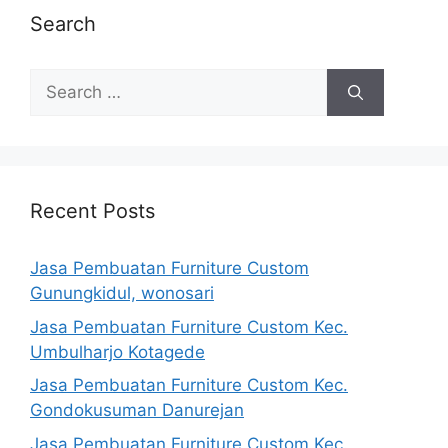
Search
Search
for:
Recent Posts
Jasa Pembuatan Furniture Custom
Gunungkidul, wonosari
Jasa Pembuatan Furniture Custom Kec.
Umbulharjo Kotagede
Jasa Pembuatan Furniture Custom Kec.
Gondokusuman Danurejan
Jasa Pembuatan Furniture Custom Kec.