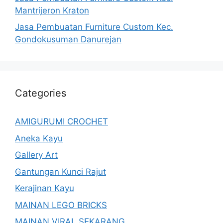
Mantrijeron Kraton
Jasa Pembuatan Furniture Custom Kec.
Gondokusuman Danurejan
Categories
AMIGURUMI CROCHET
Aneka Kayu
Gallery Art
Gantungan Kunci Rajut
Kerajinan Kayu
MAINAN LEGO BRICKS
MAINAN VIRAL SEKARANG