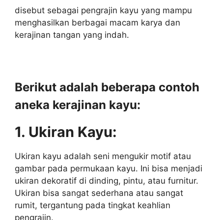
disebut sebagai pengrajin kayu yang mampu
menghasilkan berbagai macam karya dan
kerajinan tangan yang indah.
Berikut adalah beberapa contoh
aneka kerajinan kayu:
1. Ukiran Kayu:
Ukiran kayu adalah seni mengukir motif atau
gambar pada permukaan kayu. Ini bisa menjadi
ukiran dekoratif di dinding, pintu, atau furnitur.
Ukiran bisa sangat sederhana atau sangat
rumit, tergantung pada tingkat keahlian
pengrajin.