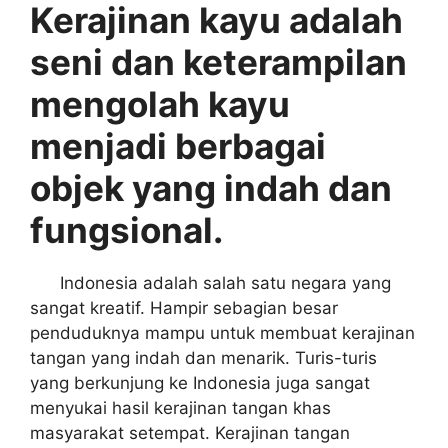
Kerajinan kayu adalah
seni dan keterampilan
mengolah kayu
menjadi berbagai
objek yang indah dan
fungsional.
Indonesia adalah salah satu negara yang
sangat kreatif. Hampir sebagian besar
penduduknya mampu untuk membuat kerajinan
tangan yang indah dan menarik. Turis-turis
yang berkunjung ke Indonesia juga sangat
menyukai hasil kerajinan tangan khas
masyarakat setempat. Kerajinan tangan