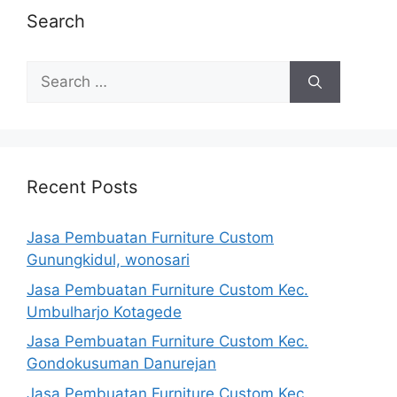
Search
Search
for:
Recent Posts
Jasa Pembuatan Furniture Custom
Gunungkidul, wonosari
Jasa Pembuatan Furniture Custom Kec.
Umbulharjo Kotagede
Jasa Pembuatan Furniture Custom Kec.
Gondokusuman Danurejan
Jasa Pembuatan Furniture Custom Kec.