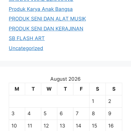
Produk Karya Anak Bangsa
PRODUK SENI DAN ALAT MUSIK
PRODUK SENI DAN KERAJINAN
SB FLASH ART
Uncategorized
August 2026
M
T
W
T
F
S
S
1
2
3
4
5
6
7
8
9
10
11
12
13
14
15
16