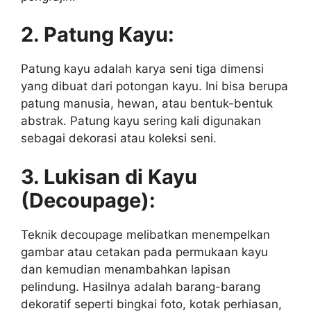
2. Patung Kayu:
Patung kayu adalah karya seni tiga dimensi
yang dibuat dari potongan kayu. Ini bisa berupa
patung manusia, hewan, atau bentuk-bentuk
abstrak. Patung kayu sering kali digunakan
sebagai dekorasi atau koleksi seni.
3. Lukisan di Kayu
(Decoupage):
Teknik decoupage melibatkan menempelkan
gambar atau cetakan pada permukaan kayu
dan kemudian menambahkan lapisan
pelindung. Hasilnya adalah barang-barang
dekoratif seperti bingkai foto, kotak perhiasan,