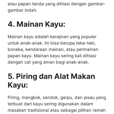
atau papan tanda yang dihiasi dengan gambar-
gambar indah.
4. Mainan Kayu:
Mainan kayu adalah kerajinan yang populer
untuk anak-anak. Ini bisa berupa teka-teki,
boneka, kendaraan mainan, atau permainan
papan kayu. Mainan kayu sering kali dihiasi
dengan cat yang aman bagi anak-anak.
5. Piring dan Alat Makan
Kayu:
Piring, mangkok, sendok, garpu, dan pisau yang
terbuat dari kayu sering digunakan dalam
masakan tradisional atau sebagai pilihan ramah