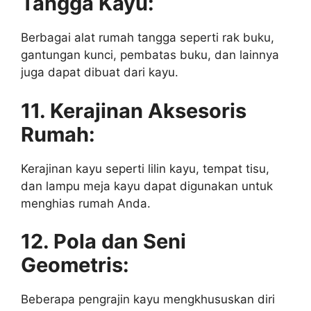
Tangga Kayu:
Berbagai alat rumah tangga seperti rak buku,
gantungan kunci, pembatas buku, dan lainnya
juga dapat dibuat dari kayu.
11. Kerajinan Aksesoris
Rumah:
Kerajinan kayu seperti lilin kayu, tempat tisu,
dan lampu meja kayu dapat digunakan untuk
menghias rumah Anda.
12. Pola dan Seni
Geometris:
Beberapa pengrajin kayu mengkhususkan diri