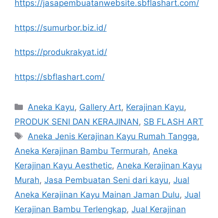
https://jasapembuatanwebsite.sbflashart.com/
https://sumurbor.biz.id/
https://produkrakyat.id/
https://sbflashart.com/
Categories
Aneka Kayu
,
Gallery Art
,
Kerajinan Kayu
,
PRODUK SENI DAN KERAJINAN
,
SB FLASH ART
Tags
Aneka Jenis Kerajinan Kayu Rumah Tangga
,
Aneka Kerajinan Bambu Termurah
,
Aneka
Kerajinan Kayu Aesthetic
,
Aneka Kerajinan Kayu
Murah
,
Jasa Pembuatan Seni dari kayu
,
Jual
Aneka Kerajinan Kayu Mainan Jaman Dulu
,
Jual
Kerajinan Bambu Terlengkap
,
Jual Kerajinan