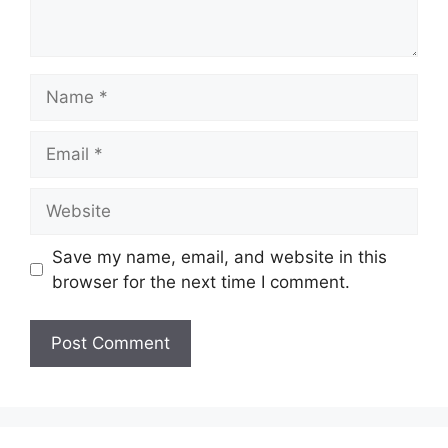
Name
Email
Website
Save my name, email, and website in this
browser for the next time I comment.