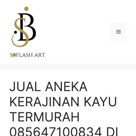
Skip
to
content
Menu
JUAL ANEKA
KERAJINAN KAYU
TERMURAH
085647100834 DI