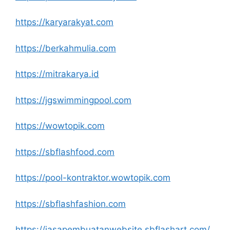
https://karyarakyat.com
https://berkahmulia.com
https://mitrakarya.id
https://jgswimmingpool.com
https://wowtopik.com
https://sbflashfood.com
https://pool-kontraktor.wowtopik.com
https://sbflashfashion.com
https://jasapembuatanwebsite.sbflashart.com/