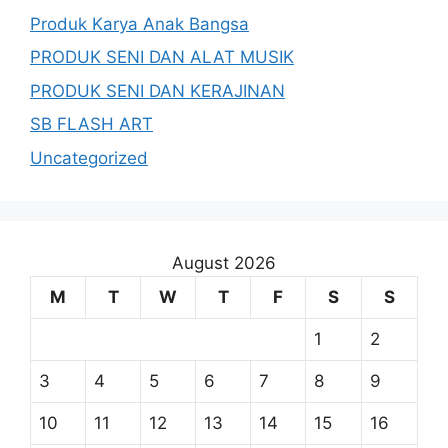
Produk Karya Anak Bangsa
PRODUK SENI DAN ALAT MUSIK
PRODUK SENI DAN KERAJINAN
SB FLASH ART
Uncategorized
August 2026
M
T
W
T
F
S
S
1
2
3
4
5
6
7
8
9
10
11
12
13
14
15
16