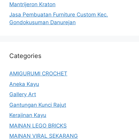
Mantrijeron Kraton
Jasa Pembuatan Furniture Custom Kec.
Gondokusuman Danurejan
Categories
AMIGURUMI CROCHET
Aneka Kayu
Gallery Art
Gantungan Kunci Rajut
Kerajinan Kayu
MAINAN LEGO BRICKS
MAINAN VIRAL SEKARANG