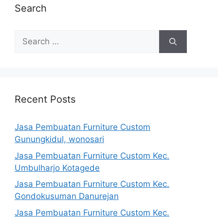
Search
Search
for:
Recent Posts
Jasa Pembuatan Furniture Custom
Gunungkidul, wonosari
Jasa Pembuatan Furniture Custom Kec.
Umbulharjo Kotagede
Jasa Pembuatan Furniture Custom Kec.
Gondokusuman Danurejan
Jasa Pembuatan Furniture Custom Kec.