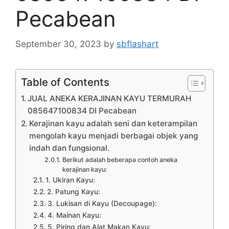
Pecabean
September 30, 2023
by
sbflashart
Table of Contents
JUAL ANEKA KERAJINAN KAYU TERMURAH
085647100834 DI Pecabean
Kerajinan kayu adalah seni dan keterampilan
mengolah kayu menjadi berbagai objek yang
indah dan fungsional.
Berikut adalah beberapa contoh aneka
kerajinan kayu:
1. Ukiran Kayu:
2. Patung Kayu:
3. Lukisan di Kayu (Decoupage):
4. Mainan Kayu:
5. Piring dan Alat Makan Kayu: