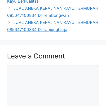
Kayu Berkualitas
JUAL ANEKA KERAJINAN KAYU TERMURAH
085647100834 DI Tembongwah
JUAL ANEKA KERAJINAN KAYU TERMURAH
085647100834 DI Tanjungharja
Leave a Comment
Comment