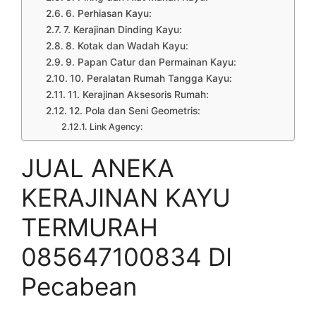
6. Perhiasan Kayu:
7. Kerajinan Dinding Kayu:
8. Kotak dan Wadah Kayu:
9. Papan Catur dan Permainan Kayu:
10. Peralatan Rumah Tangga Kayu:
11. Kerajinan Aksesoris Rumah:
12. Pola dan Seni Geometris:
Link Agency:
JUAL ANEKA
KERAJINAN KAYU
TERMURAH
085647100834 DI
Pecabean