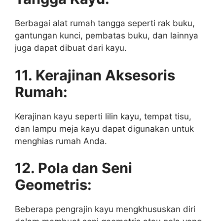
Berbagai alat rumah tangga seperti rak buku,
gantungan kunci, pembatas buku, dan lainnya
juga dapat dibuat dari kayu.
11. Kerajinan Aksesoris
Rumah:
Kerajinan kayu seperti lilin kayu, tempat tisu,
dan lampu meja kayu dapat digunakan untuk
menghias rumah Anda.
12. Pola dan Seni
Geometris:
Beberapa pengrajin kayu mengkhususkan diri