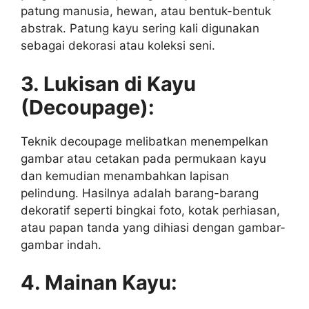
patung manusia, hewan, atau bentuk-bentuk
abstrak. Patung kayu sering kali digunakan
sebagai dekorasi atau koleksi seni.
3. Lukisan di Kayu
(Decoupage):
Teknik decoupage melibatkan menempelkan
gambar atau cetakan pada permukaan kayu
dan kemudian menambahkan lapisan
pelindung. Hasilnya adalah barang-barang
dekoratif seperti bingkai foto, kotak perhiasan,
atau papan tanda yang dihiasi dengan gambar-
gambar indah.
4. Mainan Kayu: