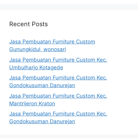
Recent Posts
Jasa Pembuatan Furniture Custom
Gunungkidul, wonosari
Jasa Pembuatan Furniture Custom Kec.
Umbulharjo Kotagede
Jasa Pembuatan Furniture Custom Kec.
Gondokusuman Danurejan
Jasa Pembuatan Furniture Custom Kec.
Mantrijeron Kraton
Jasa Pembuatan Furniture Custom Kec.
Gondokusuman Danurejan