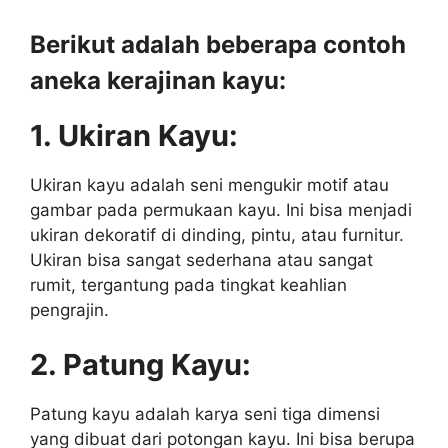
Berikut adalah beberapa contoh
aneka kerajinan kayu:
1. Ukiran Kayu:
Ukiran kayu adalah seni mengukir motif atau
gambar pada permukaan kayu. Ini bisa menjadi
ukiran dekoratif di dinding, pintu, atau furnitur.
Ukiran bisa sangat sederhana atau sangat
rumit, tergantung pada tingkat keahlian
pengrajin.
2. Patung Kayu:
Patung kayu adalah karya seni tiga dimensi
yang dibuat dari potongan kayu. Ini bisa berupa