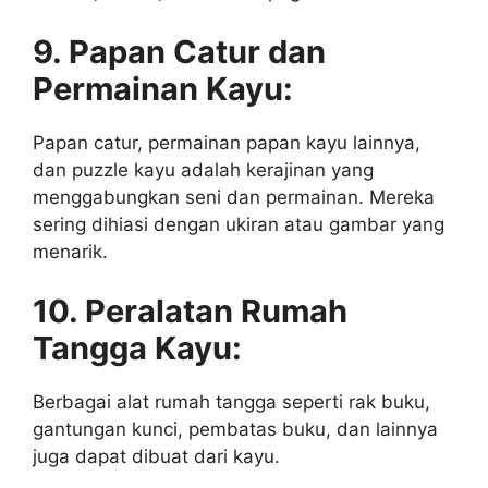
9. Papan Catur dan
Permainan Kayu:
Papan catur, permainan papan kayu lainnya,
dan puzzle kayu adalah kerajinan yang
menggabungkan seni dan permainan. Mereka
sering dihiasi dengan ukiran atau gambar yang
menarik.
10. Peralatan Rumah
Tangga Kayu:
Berbagai alat rumah tangga seperti rak buku,
gantungan kunci, pembatas buku, dan lainnya
juga dapat dibuat dari kayu.