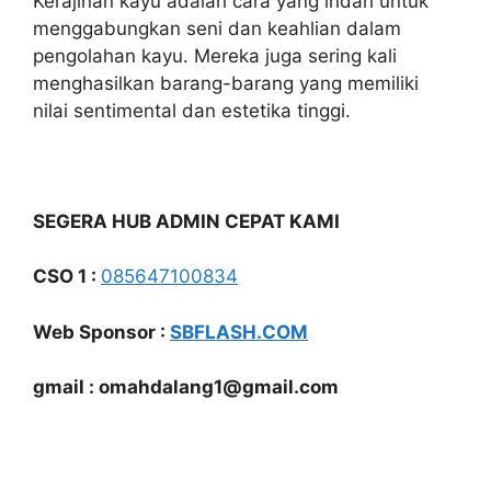
Kerajinan kayu adalah cara yang indah untuk
menggabungkan seni dan keahlian dalam
pengolahan kayu. Mereka juga sering kali
menghasilkan barang-barang yang memiliki
nilai sentimental dan estetika tinggi.
SEGERA HUB ADMIN CEPAT KAMI
CSO 1 :
085647100834
Web Sponsor :
SBFLASH.COM
gmail :
omahdalang1@gmail.com