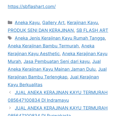
https://sbflashart.com/
Categories
Aneka Kayu
,
Gallery Art
,
Kerajinan Kayu
,
PRODUK SENI DAN KERAJINAN
,
SB FLASH ART
Tags
Aneka Jenis Kerajinan Kayu Rumah Tangga
,
Aneka Kerajinan Bambu Termurah
,
Aneka
Kerajinan Kayu Aesthetic
,
Aneka Kerajinan Kayu
Murah
,
Jasa Pembuatan Seni dari kayu
,
Jual
Aneka Kerajinan Kayu Mainan Jaman Dulu
,
Jual
Kerajinan Bambu Terlengkap
,
Jual Kerajinan
Kayu Berkualitas
JUAL ANEKA KERAJINAN KAYU TERMURAH
085647100834 DI Indramayu
JUAL ANEKA KERAJINAN KAYU TERMURAH
085647100834 DI Purwakarta