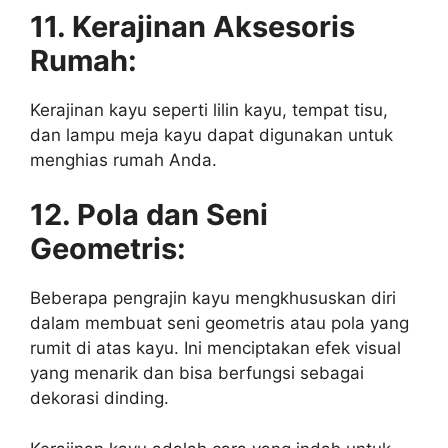
11. Kerajinan Aksesoris
Rumah:
Kerajinan kayu seperti lilin kayu, tempat tisu,
dan lampu meja kayu dapat digunakan untuk
menghias rumah Anda.
12. Pola dan Seni
Geometris:
Beberapa pengrajin kayu mengkhususkan diri
dalam membuat seni geometris atau pola yang
rumit di atas kayu. Ini menciptakan efek visual
yang menarik dan bisa berfungsi sebagai
dekorasi dinding.