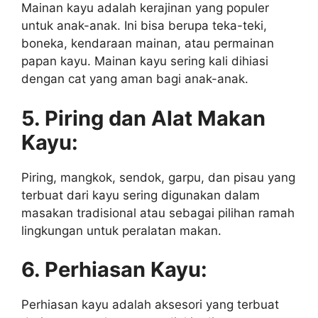
Mainan kayu adalah kerajinan yang populer
untuk anak-anak. Ini bisa berupa teka-teki,
boneka, kendaraan mainan, atau permainan
papan kayu. Mainan kayu sering kali dihiasi
dengan cat yang aman bagi anak-anak.
5. Piring dan Alat Makan
Kayu:
Piring, mangkok, sendok, garpu, dan pisau yang
terbuat dari kayu sering digunakan dalam
masakan tradisional atau sebagai pilihan ramah
lingkungan untuk peralatan makan.
6. Perhiasan Kayu:
Perhiasan kayu adalah aksesori yang terbuat