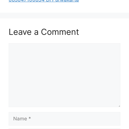
Leave a Comment
Comment
Name