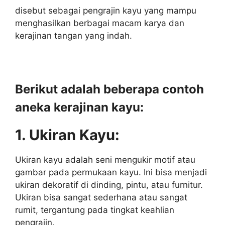
disebut sebagai pengrajin kayu yang mampu
menghasilkan berbagai macam karya dan
kerajinan tangan yang indah.
Berikut adalah beberapa contoh
aneka kerajinan kayu:
1. Ukiran Kayu:
Ukiran kayu adalah seni mengukir motif atau
gambar pada permukaan kayu. Ini bisa menjadi
ukiran dekoratif di dinding, pintu, atau furnitur.
Ukiran bisa sangat sederhana atau sangat
rumit, tergantung pada tingkat keahlian
pengrajin.