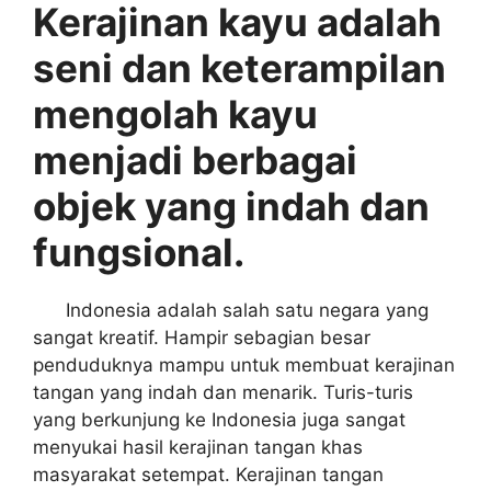
Kerajinan kayu adalah
seni dan keterampilan
mengolah kayu
menjadi berbagai
objek yang indah dan
fungsional.
Indonesia adalah salah satu negara yang
sangat kreatif. Hampir sebagian besar
penduduknya mampu untuk membuat kerajinan
tangan yang indah dan menarik. Turis-turis
yang berkunjung ke Indonesia juga sangat
menyukai hasil kerajinan tangan khas
masyarakat setempat. Kerajinan tangan