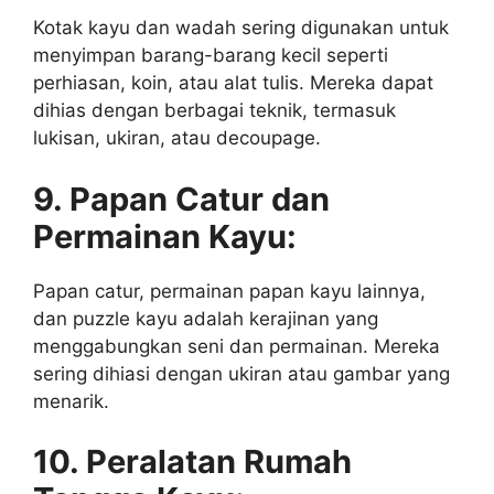
Kotak kayu dan wadah sering digunakan untuk
menyimpan barang-barang kecil seperti
perhiasan, koin, atau alat tulis. Mereka dapat
dihias dengan berbagai teknik, termasuk
lukisan, ukiran, atau decoupage.
9. Papan Catur dan
Permainan Kayu:
Papan catur, permainan papan kayu lainnya,
dan puzzle kayu adalah kerajinan yang
menggabungkan seni dan permainan. Mereka
sering dihiasi dengan ukiran atau gambar yang
menarik.
10. Peralatan Rumah