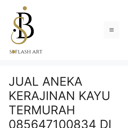
Skip
to
content
Menu
JUAL ANEKA
KERAJINAN KAYU
TERMURAH
085647100834 DI