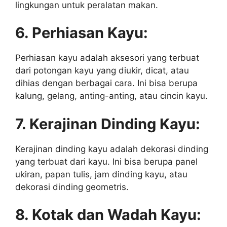
lingkungan untuk peralatan makan.
6. Perhiasan Kayu:
Perhiasan kayu adalah aksesori yang terbuat
dari potongan kayu yang diukir, dicat, atau
dihias dengan berbagai cara. Ini bisa berupa
kalung, gelang, anting-anting, atau cincin kayu.
7. Kerajinan Dinding Kayu:
Kerajinan dinding kayu adalah dekorasi dinding
yang terbuat dari kayu. Ini bisa berupa panel
ukiran, papan tulis, jam dinding kayu, atau
dekorasi dinding geometris.
8. Kotak dan Wadah Kayu: