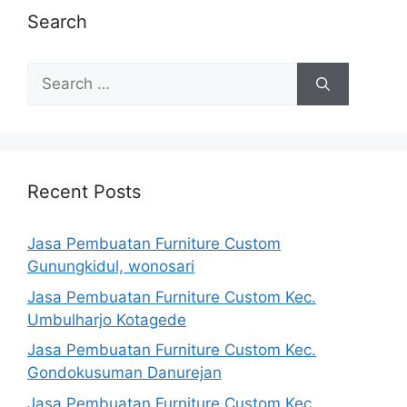
Search
Search
for:
Recent Posts
Jasa Pembuatan Furniture Custom
Gunungkidul, wonosari
Jasa Pembuatan Furniture Custom Kec.
Umbulharjo Kotagede
Jasa Pembuatan Furniture Custom Kec.
Gondokusuman Danurejan
Jasa Pembuatan Furniture Custom Kec.