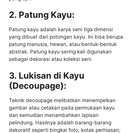
2. Patung Kayu:
Patung kayu adalah karya seni tiga dimensi
yang dibuat dari potongan kayu. Ini bisa berupa
patung manusia, hewan, atau bentuk-bentuk
abstrak. Patung kayu sering kali digunakan
sebagai dekorasi atau koleksi seni.
3. Lukisan di Kayu
(Decoupage):
Teknik decoupage melibatkan menempelkan
gambar atau cetakan pada permukaan kayu
dan kemudian menambahkan lapisan
pelindung. Hasilnya adalah barang-barang
dekoratif seperti bingkai foto, kotak perhiasan,