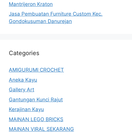
Mantrijeron Kraton
Jasa Pembuatan Furniture Custom Kec.
Gondokusuman Danurejan
Categories
AMIGURUMI CROCHET
Aneka Kayu
Gallery Art
Gantungan Kunci Rajut
Kerajinan Kayu
MAINAN LEGO BRICKS
MAINAN VIRAL SEKARANG