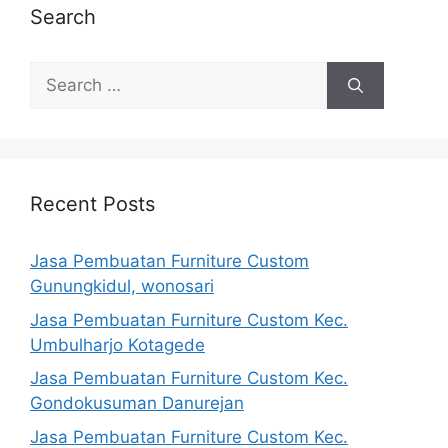
Search
Search
for:
Recent Posts
Jasa Pembuatan Furniture Custom
Gunungkidul, wonosari
Jasa Pembuatan Furniture Custom Kec.
Umbulharjo Kotagede
Jasa Pembuatan Furniture Custom Kec.
Gondokusuman Danurejan
Jasa Pembuatan Furniture Custom Kec.