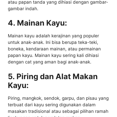
atau papan tanda yang dihiasi dengan gambar-
gambar indah.
4. Mainan Kayu:
Mainan kayu adalah kerajinan yang populer
untuk anak-anak. Ini bisa berupa teka-teki,
boneka, kendaraan mainan, atau permainan
papan kayu. Mainan kayu sering kali dihiasi
dengan cat yang aman bagi anak-anak.
5. Piring dan Alat Makan
Kayu:
Piring, mangkok, sendok, garpu, dan pisau yang
terbuat dari kayu sering digunakan dalam
masakan tradisional atau sebagai pilihan ramah