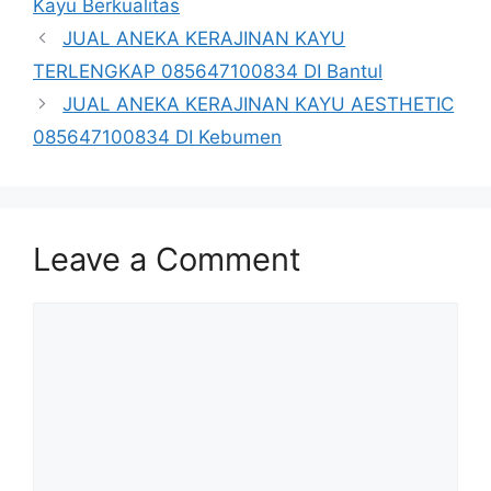
Kayu Berkualitas
JUAL ANEKA KERAJINAN KAYU
TERLENGKAP 085647100834 DI Bantul
JUAL ANEKA KERAJINAN KAYU AESTHETIC
085647100834 DI Kebumen
Leave a Comment
Comment