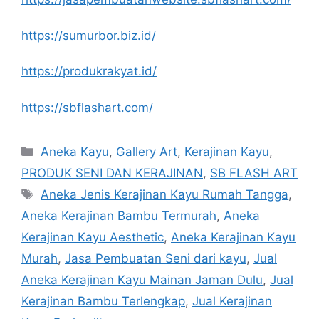
https://sumurbor.biz.id/
https://produkrakyat.id/
https://sbflashart.com/
Categories
Aneka Kayu
,
Gallery Art
,
Kerajinan Kayu
,
PRODUK SENI DAN KERAJINAN
,
SB FLASH ART
Tags
Aneka Jenis Kerajinan Kayu Rumah Tangga
,
Aneka Kerajinan Bambu Termurah
,
Aneka
Kerajinan Kayu Aesthetic
,
Aneka Kerajinan Kayu
Murah
,
Jasa Pembuatan Seni dari kayu
,
Jual
Aneka Kerajinan Kayu Mainan Jaman Dulu
,
Jual
Kerajinan Bambu Terlengkap
,
Jual Kerajinan