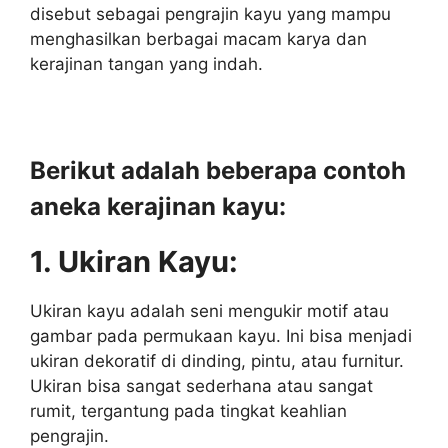
disebut sebagai pengrajin kayu yang mampu
menghasilkan berbagai macam karya dan
kerajinan tangan yang indah.
Berikut adalah beberapa contoh
aneka kerajinan kayu:
1. Ukiran Kayu:
Ukiran kayu adalah seni mengukir motif atau
gambar pada permukaan kayu. Ini bisa menjadi
ukiran dekoratif di dinding, pintu, atau furnitur.
Ukiran bisa sangat sederhana atau sangat
rumit, tergantung pada tingkat keahlian
pengrajin.