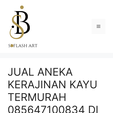
Skip
to
content
Menu
JUAL ANEKA
KERAJINAN KAYU
TERMURAH
085647100834 DI