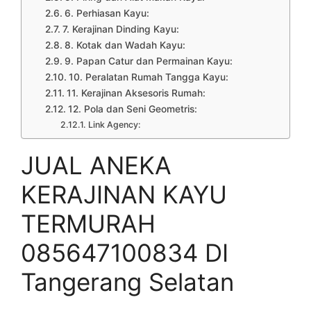
6. Perhiasan Kayu:
7. Kerajinan Dinding Kayu:
8. Kotak dan Wadah Kayu:
9. Papan Catur dan Permainan Kayu:
10. Peralatan Rumah Tangga Kayu:
11. Kerajinan Aksesoris Rumah:
12. Pola dan Seni Geometris:
Link Agency:
JUAL ANEKA
KERAJINAN KAYU
TERMURAH
085647100834 DI
Tangerang Selatan