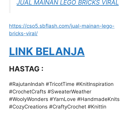
JUAL MAINAN LEGO BRICKS VIRAL
https://cso5.sbflash.com/jual-mainan-lego-
bricks-viral/
LINK BELANJA
HASTAG :
#RajutanIndah #TricotTime #KnitInspiration
#CrochetCrafts #SweaterWeather
#WoolyWonders #YarnLove #HandmadeKnits
#CozyCreations #CraftyCrochet #Knittin