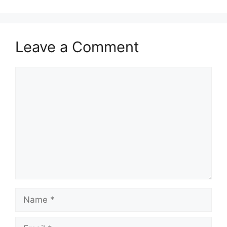
Leave a Comment
Comment
Name
Email