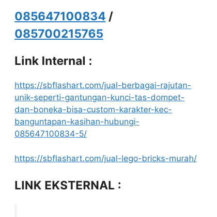
085647100834
/
085700215765
Link Internal :
https://sbflashart.com/jual-berbagai-rajutan-
unik-seperti-gantungan-kunci-tas-dompet-
dan-boneka-bisa-custom-karakter-kec-
banguntapan-kasihan-hubungi-
085647100834-5/
https://sbflashart.com/jual-lego-bricks-murah/
LINK EKSTERNAL :