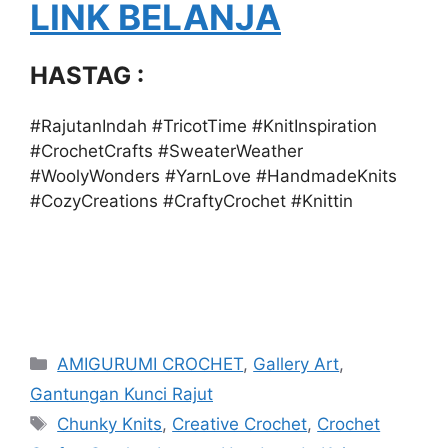
LINK BELANJA
HASTAG :
#RajutanIndah #TricotTime #KnitInspiration
#CrochetCrafts #SweaterWeather
#WoolyWonders #YarnLove #HandmadeKnits
#CozyCreations #CraftyCrochet #Knittin
Categories
AMIGURUMI CROCHET
,
Gallery Art
,
Gantungan Kunci Rajut
Tags
Chunky Knits
,
Creative Crochet
,
Crochet