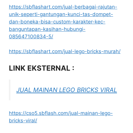
https://sbflashart.com/jual-berbagai-rajutan-
unik-seperti-gantungan-kunci-tas-dompet-
dan-boneka-bisa-custom-karakter-kec-
banguntapan-kasihan-hubungi-
085647100834-5/
https://sbflashart.com/jual-lego-bricks-murah/
LINK EKSTERNAL :
JUAL MAINAN LEGO BRICKS VIRAL
https://cso5.sbflash.com/jual-mainan-lego-
bricks-viral/