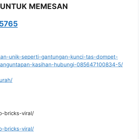
 UNTUK MEMESAN
5765
jutan-unik-seperti-gantungan-kunci-tas-dompet-
banguntapan-kasihan-hubungi-085647100834-5/
urah/
-bricks-viral/
-bricks-viral/