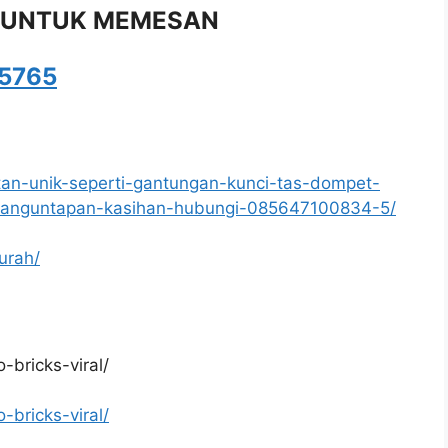
 UNTUK MEMESAN
5765
jutan-unik-seperti-gantungan-kunci-tas-dompet-
banguntapan-kasihan-hubungi-085647100834-5/
urah/
-bricks-viral/
-bricks-viral/