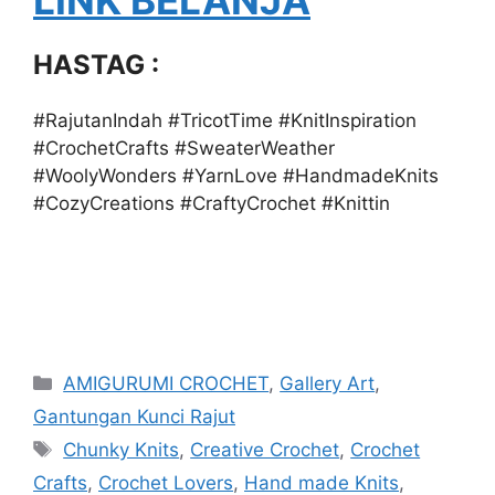
HASTAG :
#RajutanIndah #TricotTime #KnitInspiration
#CrochetCrafts #SweaterWeather
#WoolyWonders #YarnLove #HandmadeKnits
#CozyCreations #CraftyCrochet #Knittin
Categories
AMIGURUMI CROCHET
,
Gallery Art
,
Gantungan Kunci Rajut
Tags
Chunky Knits
,
Creative Crochet
,
Crochet
Crafts
,
Crochet Lovers
,
Hand made Knits
,