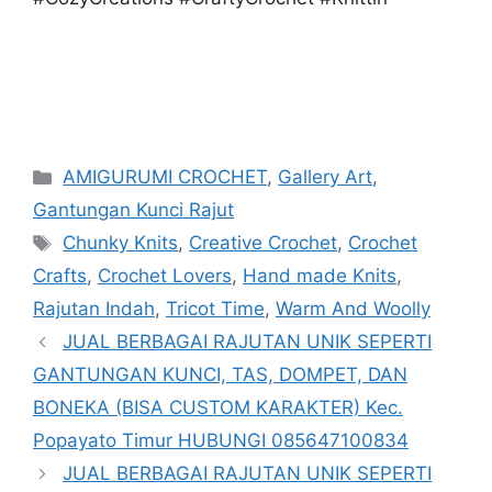
Categories
AMIGURUMI CROCHET
,
Gallery Art
,
Gantungan Kunci Rajut
Tags
Chunky Knits
,
Creative Crochet
,
Crochet
Crafts
,
Crochet Lovers
,
Hand made Knits
,
Rajutan Indah
,
Tricot Time
,
Warm And Woolly
JUAL BERBAGAI RAJUTAN UNIK SEPERTI
GANTUNGAN KUNCI, TAS, DOMPET, DAN
BONEKA (BISA CUSTOM KARAKTER) Kec.
Popayato Timur HUBUNGI 085647100834
JUAL BERBAGAI RAJUTAN UNIK SEPERTI