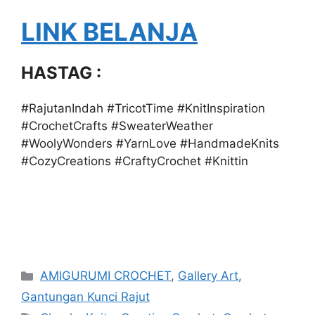
LINK BELANJA
HASTAG :
#RajutanIndah #TricotTime #KnitInspiration
#CrochetCrafts #SweaterWeather
#WoolyWonders #YarnLove #HandmadeKnits
#CozyCreations #CraftyCrochet #Knittin
Categories
AMIGURUMI CROCHET
,
Gallery Art
,
Gantungan Kunci Rajut