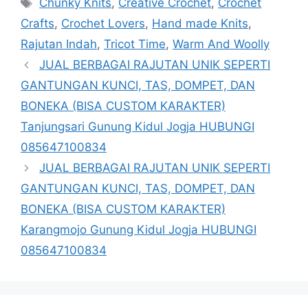
Tags
Chunky Knits
,
Creative Crochet
,
Crochet
Crafts
,
Crochet Lovers
,
Hand made Knits
,
Rajutan Indah
,
Tricot Time
,
Warm And Woolly
JUAL BERBAGAI RAJUTAN UNIK SEPERTI
GANTUNGAN KUNCI, TAS, DOMPET, DAN
BONEKA (BISA CUSTOM KARAKTER)
Tanjungsari Gunung Kidul Jogja HUBUNGI
085647100834
JUAL BERBAGAI RAJUTAN UNIK SEPERTI
GANTUNGAN KUNCI, TAS, DOMPET, DAN
BONEKA (BISA CUSTOM KARAKTER)
Karangmojo Gunung Kidul Jogja HUBUNGI
085647100834