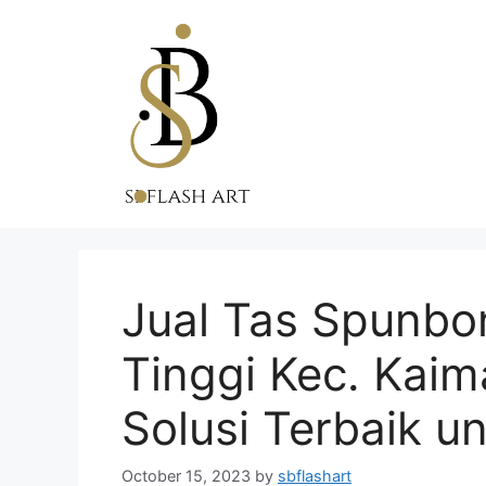
Skip
to
content
Jual Tas Spunbo
Tinggi Kec. Kai
Solusi Terbaik 
October 15, 2023
by
sbflashart