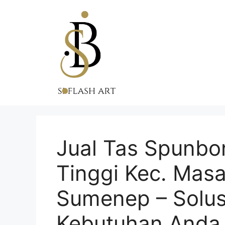
Skip
to
content
Jual Tas Spunbo
Tinggi Kec. Mas
Sumenep – Solus
Kebutuhan Anda