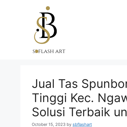
Skip
to
content
Jual Tas Spunbo
Tinggi Kec. Ngaw
Solusi Terbaik 
October 15, 2023
by
sbflashart