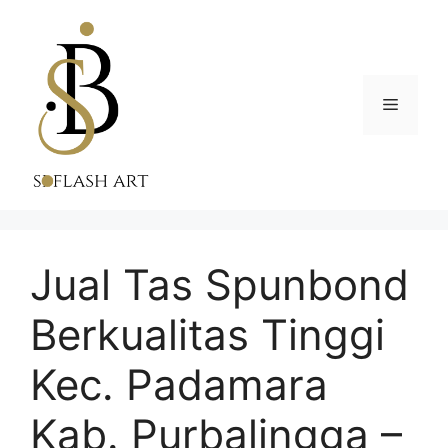
Skip
to
content
Menu
Jual Tas Spunbond
Berkualitas Tinggi
Kec. Padamara
Kab. Purbalingga –