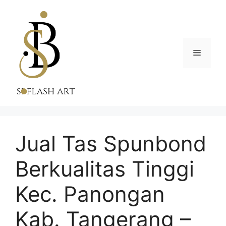
Skip
to
content
Menu
Jual Tas Spunbond
Berkualitas Tinggi
Kec. Panongan
Kab. Tangerang –