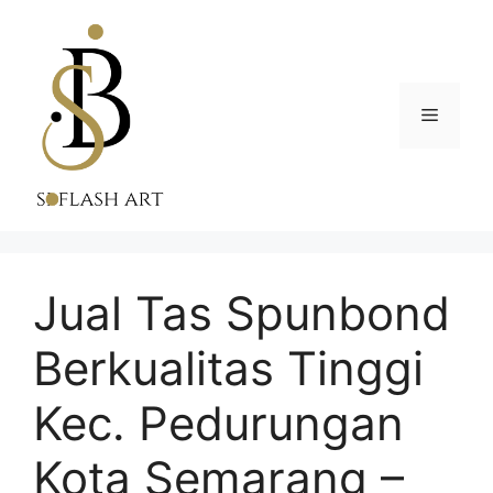
Skip
to
content
Menu
Jual Tas Spunbond
Berkualitas Tinggi
Kec. Pedurungan
Kota Semarang –