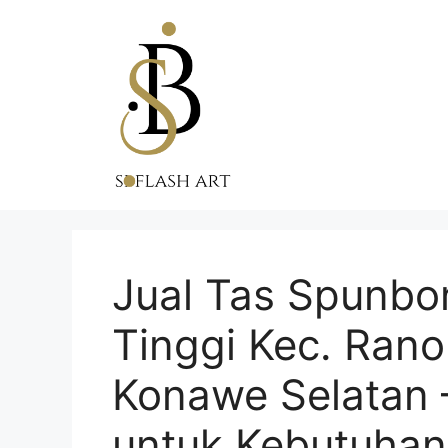
Skip
to
content
Jual Tas Spunbo
Tinggi Kec. Ran
Konawe Selatan –
untuk Kebutuha