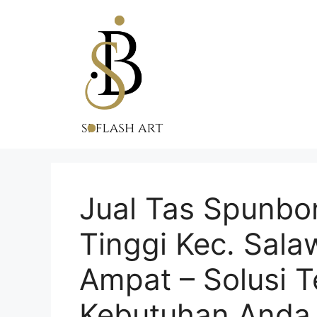
Skip
to
content
Jual Tas Spunbo
Tinggi Kec. Sala
Ampat – Solusi T
Kebutuhan Anda