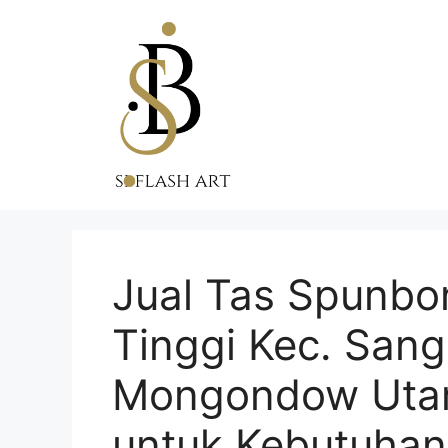
Skip
to
content
Jual Tas Spunbo
Tinggi Kec. San
Mongondow Utara
untuk Kebutuha