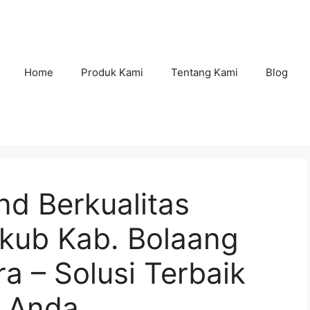
Home
Produk Kami
Tentang Kami
Blog
nd Berkualitas
gkub Kab. Bolaang
 – Solusi Terbaik
n Anda