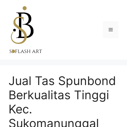
Skip
to
content
Menu
Jual Tas Spunbond
Berkualitas Tinggi
Kec.
Sukomanunggal