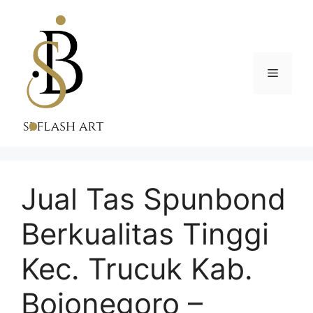
Skip
to
content
Menu
Jual Tas Spunbond
Berkualitas Tinggi
Kec. Trucuk Kab.
Bojonegoro –