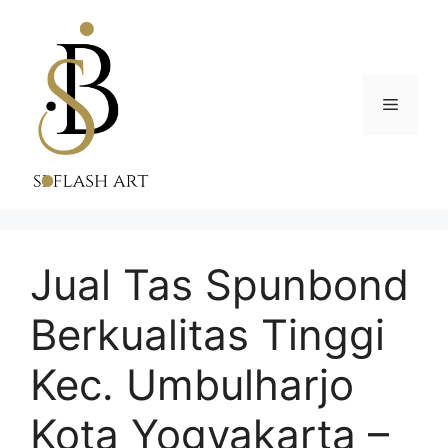
Skip
to
content
Menu
Jual Tas Spunbond
Berkualitas Tinggi
Kec. Umbulharjo
Kota Yogyakarta –