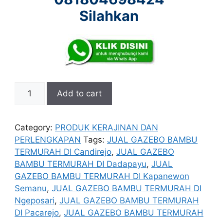
Silahkan
JUAL
Add to cart
GAZEBO
BAMBU
TERMURAH
Category:
PRODUK KERAJINAN DAN
DI
PERLENGKAPAN
Tags:
JUAL GAZEBO BAMBU
KAPANEWON
TERMURAH DI Candirejo
,
JUAL GAZEBO
SEMANU
BAMBU TERMURAH DI Dadapayu
,
JUAL
GUNUNGKIDUL
GAZEBO BAMBU TERMURAH DI Kapanewon
quantity
Semanu
,
JUAL GAZEBO BAMBU TERMURAH DI
Ngeposari
,
JUAL GAZEBO BAMBU TERMURAH
DI Pacarejo
,
JUAL GAZEBO BAMBU TERMURAH