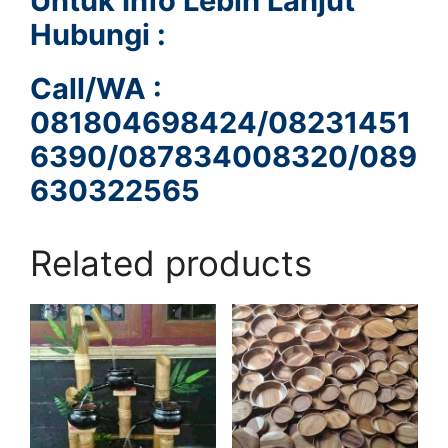
Untuk Info Lebih Lanjut
Hubungi :
Call/WA :
081804698424/08231451
6390/087834008320/089
630322565
Related products