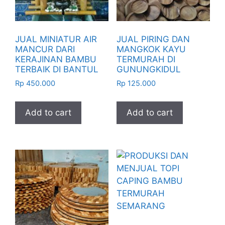
JUAL MINIATUR AIR
JUAL PIRING DAN
MANCUR DARI
MANGKOK KAYU
KERAJINAN BAMBU
TERMURAH DI
TERBAIK DI BANTUL
GUNUNGKIDUL
Rp
450.000
Rp
125.000
Add to cart
Add to cart