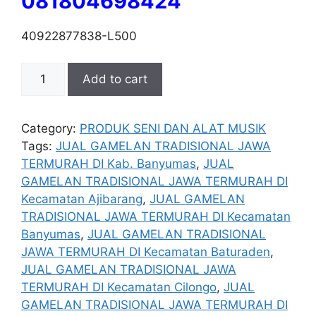
081804698424
40922877838-L500
PRODUSEN
Add to cart
DAN
MENJUAL
GAMELAN
Category:
PRODUK SENI DAN ALAT MUSIK
TRADISIONAL
Tags:
JUAL GAMELAN TRADISIONAL JAWA
JAWA
TERMURAH DI Kab. Banyumas
,
JUAL
TERMURAH
GAMELAN TRADISIONAL JAWA TERMURAH DI
DI
Kecamatan Ajibarang
,
JUAL GAMELAN
BANYUMAS
TRADISIONAL JAWA TERMURAH DI Kecamatan
quantity
Banyumas
,
JUAL GAMELAN TRADISIONAL
JAWA TERMURAH DI Kecamatan Baturaden
,
JUAL GAMELAN TRADISIONAL JAWA
TERMURAH DI Kecamatan Cilongo
,
JUAL
GAMELAN TRADISIONAL JAWA TERMURAH DI