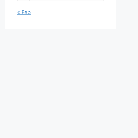
« Feb