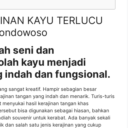
JINAN KAYU TERLUCU
Bondowoso
ah seni dan
olah kayu menjadi
 indah dan fungsional.
g sangat kreatif. Hampir sebagian besar
nan tangan yang indah dan menarik. Turis-turis
 menyukai hasil kerajinan tangan khas
ersebut bisa digunakan sebagai hiasan, bahkan
iah souvenir untuk kerabat. Ada banyak sekali
ik dan salah satu jenis kerajinan yang cukup